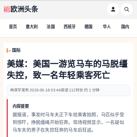
欧洲头条
首页
意大利
法国
西班牙
德国
华人
国内
国际
美媒：美国一游览马车的马脱缰
失控，致一名年轻乘客死亡
林泽宇
2026-06-18 03:44
112
约 1 分钟
内容提要
据报道，事发时马车夫正下车给乘客拍照，马匹似乎受
到惊吓，挣脱缰绳开始狂奔。现场视频显示，一名疑似
马车夫的男子在失控狂奔的马车后狂追。