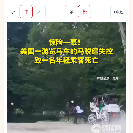
小
中
大
紧
松
◐
暖色