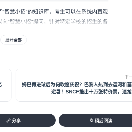
“智慧小招”的知识库，考生可以在系统内直观
向“智慧小招”提问，针对特定学校的招生的各
展开全部
考生在填报志愿的时候，要将自己的兴趣特长
的，整个填报志愿的选择要始终掌握在考生和
下
和家长决策。
亿
姆巴佩进球后为何吹笛庆祝？巴黎人热到去运河和墓
避暑！SNCF推出十万张特价票，速抢
：
懂平行志愿怎么投，以及不服从调剂、跨类兼
🔗 分享
🔖 稍后阅读
类录取方式是不一样的，还有像军校、公费师