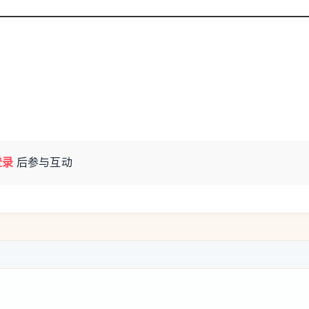
类型的要求。
，不要跟风，也不要盲从。
行志愿录取是从上往下来解锁的，考生要将最
取分数和排名，只能用来参考，因为今年可能
足够的余量，避免滑档。
登录
后参与互动
文婷：
新增这38个专业可以看出高校学科专业
产业，甚至人文社科一些专业的转型。这些专
到了真本领，并且获得了好的相应的学术竞争
定要避免盲目地、一窝蜂去填报新的专业，因
索阶段，相关专业的建设、人才培养方案也还