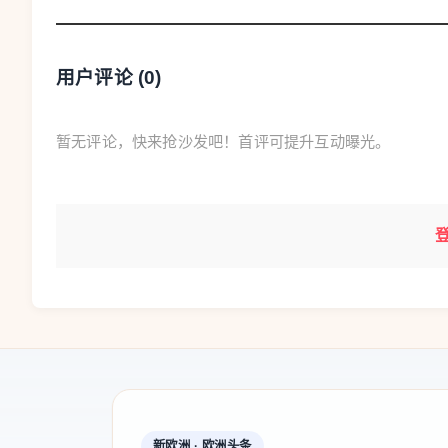
范生要过政审、体检，所以大家要关注自己报考
还有考生一定要结合自身的兴趣、爱好来选专业
用户评论 (
0
)
另外在报志愿的时候要进行科学的排序，因为平
想去的专业放在最前面，并且要考虑到往年的录
暂无评论，快来抢沙发吧！首评可提升互动曝光。
会有变化，所以在志愿表的最后专业排名要留够
如何看待高校新增专业？
中国教育科学研究院高等教育研究所副研究员 蓝
对现实多重需求的回应，因为它涉及国家战略、
业如果说学生入学之后认真学习、深入学习，学
力，未来的发展前景还是很可期的。但是同时一
为这些新专业的产业背景包括未来发展还是在探
新欧洲 · 欧洲头条