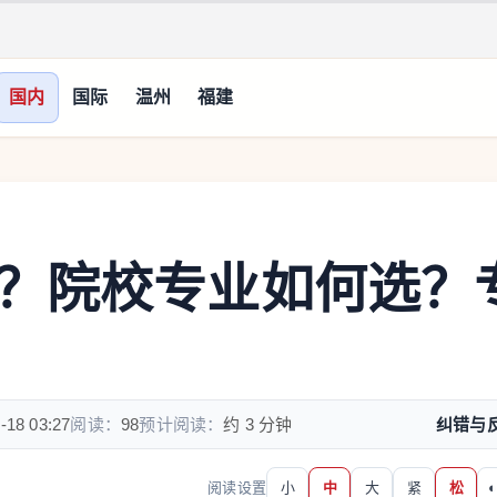
国内
国际
温州
福建
？院校专业如何选？
-18 03:27
阅读：
98
预计阅读：
约 3 分钟
纠错与
阅读设置
小
中
大
紧
松
◐