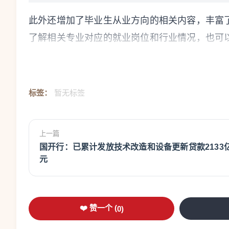
此外还增加了毕业生从业方向的相关内容，丰富了
了解相关专业对应的就业岗位和行业情况，也可以
种问题。
填报志愿时考生和家长要注意哪些？
标签：
暂无标签
教育部学生服务与素质发展中心副主任 程卫星：
和长远的规划结合起来，这里面是没有标准答案
上一篇
家长自己的手里面，任何其他指导都不能替考生
国开行：已累计发放技术改造和设备更新贷款2133
元
具体来说，考生和家长要把握好一些核心的环节
首先要学习政策，理清录取的规则。比如说要搞
❤️ 赞一个 (
0
)
报会存在什么风险，像普通批次和艺术类、体育