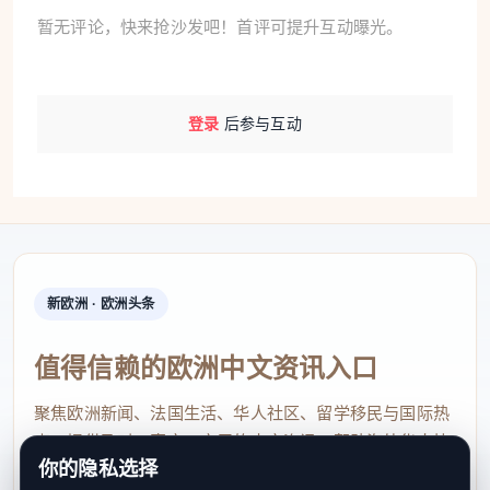
暂无评论，快来抢沙发吧！首评可提升互动曝光。
登录
后参与互动
新欧洲 · 欧洲头条
值得信赖的欧洲中文资讯入口
聚焦欧洲新闻、法国生活、华人社区、留学移民与国际热
点，提供及时、真实、实用的中文资讯，帮助海外华人快
你的隐私选择
速了解欧洲动态。