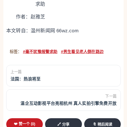
求助
作者：赵雅芝
本文转自：
温州新闻网 66wz.com
标签：
#毫不犹豫报警求助
#男生看见老人倒在路边
上一篇
法国：热浪将至
下一篇
温企互动影视平台亮相杭州 真人实拍引擎免费开放
❤️ 赞一个 (
0
)
🔗 分享
🔖 稍后阅读