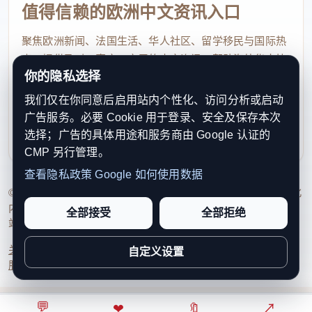
值得信赖的欧洲中文资讯入口
聚焦欧洲新闻、法国生活、华人社区、留学移民与国际热
点，提供及时、真实、实用的中文资讯，帮助海外华人快
你的隐私选择
速了解欧洲动态。
我们仅在你同意后启用站内个性化、访问分析或启动
contact@xinouzhou.com
广告服务。必要 Cookie 用于登录、安全及保存本次
服务支持、版权与合作：工作日优先处理站务、投稿与权
选择；广告的具体用途和服务商由 Google 认证的
利通知
CMP 另行管理。
查看隐私政策
Google 如何使用数据
© 2026 新欧洲·欧洲头条. All Rights Reserved. 本网站持续优化
内容透明度、联系方式与用户权利说明，以提升品牌信任感和
全部接受
全部拒绝
站点完整度。
关于我们
法律声明
编辑规范
日期归档
隐私政策
Cookie 设置
自定义设置
服务条款
联系我们
💬
⌂
◎
❤
↗
🔖
↗
○