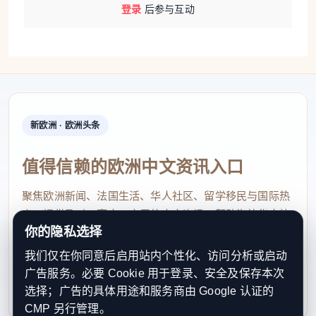
登录
后参与互动
新欧洲 · 欧洲头条
值得信赖的欧洲中文资讯入口
聚焦欧洲新闻、法国生活、华人社区、留学移民与国际热
点，提供及时、真实、实用的中文资讯，帮助海外华人快
你的隐私选择
速了解欧洲动态。
我们仅在你同意后启用站内个性化、访问分析或启动
contact@xinouzhou.com
广告服务。必要 Cookie 用于登录、安全及保存本次
服务支持、版权与合作：工作日优先处理站务、投稿与权
选择；广告的具体用途和服务商由 Google 认证的
利通知
CMP 另行管理。