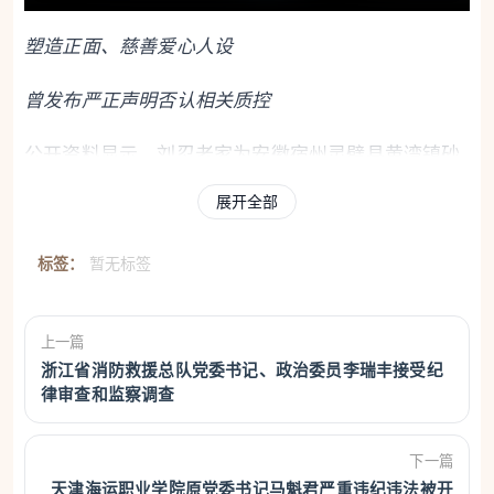
塑造正面、慈善爱心人设
曾发布严正声明否认相关质控
公开资料显示，刘忍老家为安徽宿州灵璧县黄湾镇砂
坝村刘沟庄。2000年左右，受姐姐前往柬埔寨务工影
展开全部
响，刘忍也赴当地考察谋生。
标签：
暂无标签
刘忍先后在西哈努克港、金边等核心城市拿下多处地
块，前期商业布局快速扩张，个人事业在短时间内迎
上一篇
来快速发展。据媒体此前报道，其名下注册公司多达
浙江省消防救援总队党委书记、政治委员李瑞丰接受纪
19家，涉及地产、旅游、电力等多个行业。
律审查和监察调查
依托早期积累的人脉与产业资源，刘忍逐步打造正面
下一篇
个人身份，创办柬埔寨安徽商会并出任会长。此后多
天津海运职业学院原党委书记马魁君严重违纪违法被开