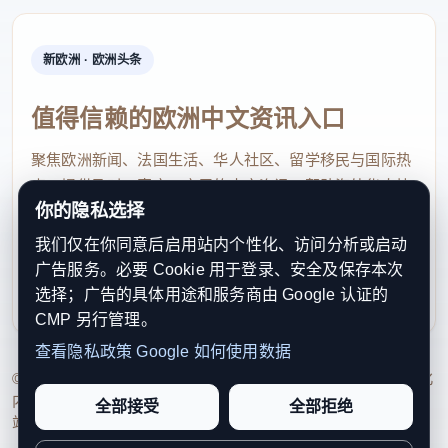
涌现大量针对刘忍的实名举报，指控其涉嫌洗钱、诈
骗、人口贩运、暴力讨债等非法活动。
新欧洲 · 欧洲头条
面对外界关于其涉足灰黑产业的质疑，2024年8月，
刘忍在柬埔寨当地华文媒体上发布“”严正声明”，逐条
值得信赖的欧洲中文资讯入口
否认相关指控，称其名下酒店从未经营电诈或洗钱业
聚焦欧洲新闻、法国生活、华人社区、留学移民与国际热
务，并痛斥“买卖人口、参与绑架、杀人买卖军火”等
点，提供及时、真实、实用的中文资讯，帮助海外华人快
你的隐私选择
说法是“丧心病狂的造谣”。他当时承诺“绝不从事违法
速了解欧洲动态。
犯罪行为”。
我们仅在你同意后启用站内个性化、访问分析或启动
contact@xinouzhou.com
广告服务。必要 Cookie 用于登录、安全及保存本次
服务支持、版权与合作：工作日优先处理站务、投稿与权
根据通报，光鲜的侨商身份之下，刘忍早已深度卷入
选择；广告的具体用途和服务商由 Google 认证的
利通知
CMP 另行管理。
特大跨境犯罪活动。2016年，在主犯陈志的统一指挥
查看隐私政策
Google 如何使用数据
下，刘忍参与创立柬埔寨金贝集团，运营多款网络赌
© 2026 新欧洲·欧洲头条. All Rights Reserved. 本网站持续优化
博平台，长期面向中国境内民众大肆招赌、吸赌，非
内容透明度、联系方式与用户权利说明，以提升品牌信任感和
全部接受
全部拒绝
法攫取巨额资金。
站点完整度。