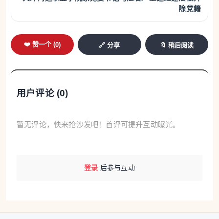
年，他一直以正规商会负责人、活跃侨商的公众形象
除党籍
示人，依靠商会圈层拓宽人脉，并做慈善公益事业，
资助柬埔寨贫困学子到中国交流访学、向养老院捐献
❤️ 赞一个 (
0
)
🔗 分享
🔖 稍后阅读
慰问物资等，以此塑造正面口碑。
一位不具名柬埔寨侨商向中国侨网记者表示，他与刘
用户评论 (
0
)
忍此前在各侨团活动上偶有接触，并未察觉任何异
常，其精心打造的正面侨商形象深入人心。
暂无评论，快来抢沙发吧！首评可提升互动曝光。
另有侨胞向记者透露，境外不少涉黑灰产业链的从业
者惯用相似伪装手段，通过电信诈骗、黄赌毒等非法
途径牟取暴利后，抽取少量资金参与慈善公益活动，
登录
后参与互动
以慈善人士的正面身份掩盖自身违法犯罪行径。
但光鲜人设之下，质疑声从未断绝。2024年，网络上