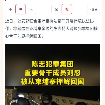
小
中
大
紧
松
◐
暖色
近日，公安部联合柬埔寨执法部门开展跨境执法协
作，将藏匿在柬埔寨金边的陈志特大跨境犯罪集团核
心骨干刘忍押解回国。