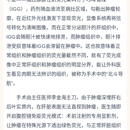
（IGG），药剂随血液流至病灶区域，勾勒出肿瘤轮
廓，在近红外光线激发下显现荧光，显像系统再将信
号转化为清晰图像。而在正常分泌胆汁的肝组织中，
IGG会随胆汁被快速地排泄，而肿瘤组织中，胆汁排
泄受损意味着IGG会滞留在肿瘤中。这也就意味着正
常组织和肿瘤组织的荧光量截然不同，就有了荧光成
像中正常肝组织和肿瘤组织的明显分界，能让外科医
生看见肉眼无法辨识的组织，被称为手术中的“北斗导
航”。
手术由主任医师李金海主刀。由于肿瘤深埋肝右
后叶实质内，在肝脏表面无法直视到肿瘤，医生随即
开启腹腔镜免疫荧光模式：术前注射的专用显影剂，
让肿瘤在特殊光源下透出绿色荧光，与正常肝脏组织