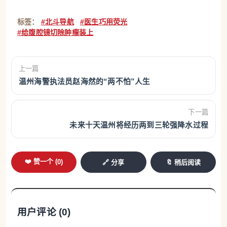
标签：
#北斗导航
#医生巧用荧光
#给腹腔镜切除肿瘤装上
上一篇
温州海警执法员赵海然的“两不怕”人生
下一篇
未来十天温州将经历两到三轮强降水过程
❤️ 赞一个 (
0
)
🔗 分享
🔖 稍后阅读
用户评论 (
0
)