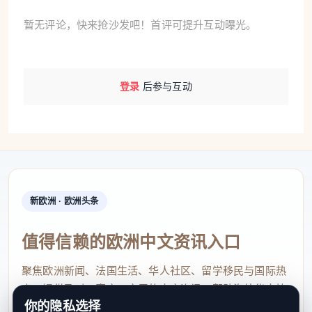
暂无评论，快来抢沙发吧！首评可提升互动曝光。
登录
后参与互动
新欧洲 · 欧洲头条
值得信赖的欧洲中文资讯入口
聚焦欧洲新闻、法国生活、华人社区、留学移民与国际热
点，提供及时、真实、实用的中文资讯，帮助海外华人快
你的隐私选择
速了解欧洲动态。