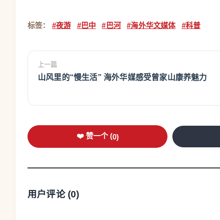
标签：
#夜游
#巴中
#巴河
#海外华文媒体
#科普
上一篇
山风里的“慢生活” 海外华媒感受曾家山康养魅力
❤️ 赞一个 (
0
)
用户评论 (
0
)