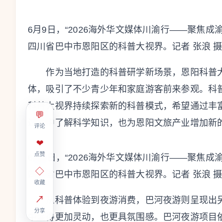
6月9日，“2026海外华文媒体川渝行——聚焦
四川省巴中市恩阳区的科普大视界。记者 张浪 
作为当地打造的科普研学新场景，恩阳科普大
体，吸引了不少青少年和家庭游客前来参观。科
科普大视界持续探索新的科普模式，希望通过丰
💬
过程中了解科学知识，也为恩阳文旅产业增加新
评论
❤
点赞
6月9日，“2026海外华文媒体川渝行——聚焦
◇
四川省巴中市恩阳区的科普大视界。记者 张浪 
收藏
↗
从科普体验到夜游消费，巴河夜游则呈现出另
分享
中显得更加灵动，也更具氛围感。巴河夜游项目