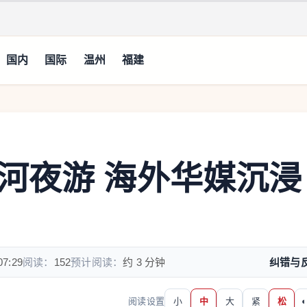
国内
国际
温州
福建
河夜游 海外华媒沉浸
07:29
阅读：
152
预计阅读：
约 3 分钟
纠错与
阅读设置
小
中
大
紧
松
◐