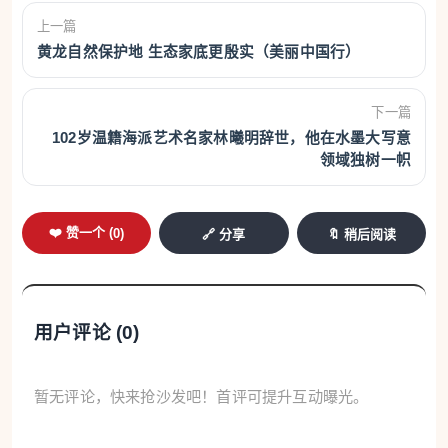
上一篇
黄龙自然保护地 生态家底更殷实（美丽中国行）
下一篇
102岁温籍海派艺术名家林曦明辞世，他在水墨大写意
领域独树一帜
❤️ 赞一个 (
0
)
🔗 分享
🔖 稍后阅读
用户评论 (
0
)
暂无评论，快来抢沙发吧！首评可提升互动曝光。