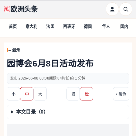
欧洲头条
首页
意大利
法国
西班牙
德国
华人
国内
温州
园博会6月8日活动发布
2026-06-08 03:08
84
约 1 分钟
小
中
大
紧
松
◐
暖色
本文目录（
0
）