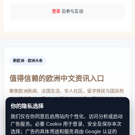
登录
后参与互动
新欧洲 · 欧洲头条
值得信赖的欧洲中文资讯入口
聚焦欧洲新闻、法国生活、华人社区、留学移民与国际热
点，提供及时、真实、实用的中文资讯，帮助海外华人快
你的隐私选择
速了解欧洲动态。
我们仅在你同意后启用站内个性化、访问分析或启动
contact@xinouzhou.com
广告服务。必要 Cookie 用于登录、安全及保存本次
服务支持、版权与合作：工作日优先处理站务、投稿与权
选择；广告的具体用途和服务商由 Google 认证的
利通知