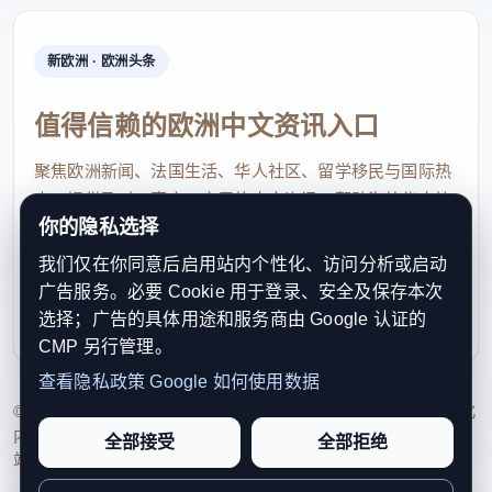
新欧洲 · 欧洲头条
值得信赖的欧洲中文资讯入口
聚焦欧洲新闻、法国生活、华人社区、留学移民与国际热
点，提供及时、真实、实用的中文资讯，帮助海外华人快
你的隐私选择
速了解欧洲动态。
我们仅在你同意后启用站内个性化、访问分析或启动
contact@xinouzhou.com
广告服务。必要 Cookie 用于登录、安全及保存本次
服务支持、版权与合作：工作日优先处理站务、投稿与权
选择；广告的具体用途和服务商由 Google 认证的
利通知
CMP 另行管理。
查看隐私政策
Google 如何使用数据
© 2026 新欧洲·欧洲头条. All Rights Reserved. 本网站持续优化
内容透明度、联系方式与用户权利说明，以提升品牌信任感和
全部接受
全部拒绝
站点完整度。