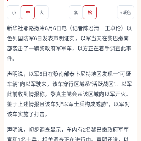
小
中
大
紧
松
◐
暖色
新华社耶路撒冷6月6日电（记者陈君清 王卓伦）以
色列国防军6日发表声明证实，以军当天在黎巴嫩南
部袭击了一辆黎政府军军车，以方正在着手调查此事
件。
声明说，以军6日在黎南部泰卜尼特地区发现一“可疑
车辆”向以军驶来，该车穿行区域系“活跃战区”。以军
此前收到情报称，黎真主党会从该区域向以军开火。
鉴于上述情报且该车对“以军士兵构成威胁”，以军对
该车实施了打击。
声明说，初步调查显示，车内有2名黎巴嫩政府军军
官和1名士兵，相关调查正在进行中。声明还说，以