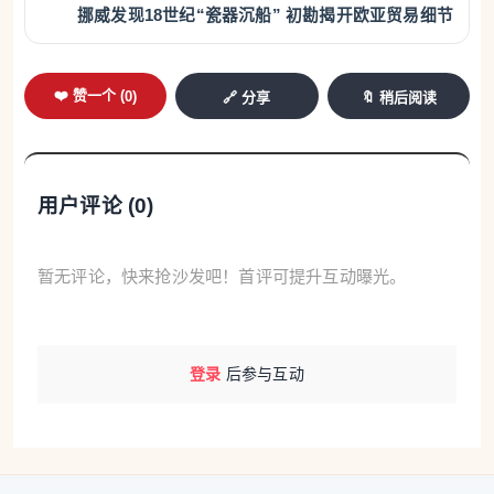
挪威发现18世纪“瓷器沉船” 初勘揭开欧亚贸易细节
❤️ 赞一个 (
0
)
🔗 分享
🔖 稍后阅读
用户评论 (
0
)
暂无评论，快来抢沙发吧！首评可提升互动曝光。
登录
后参与互动