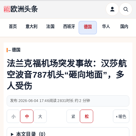
欧洲头条
首页
意大利
法国
西班牙
华人
国内
德国
德国
法兰克福机场突发事故：汉莎航
空波音787机头“砸向地面”，多
人受伤
2026-06-04 17:46
2831
约 2 分钟
小
中
大
紧
松
◐
暖色
本文目录（
0
）