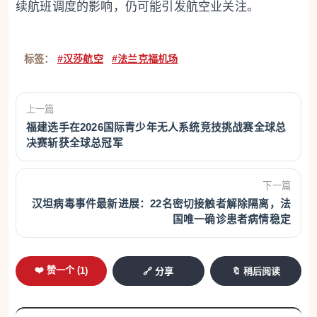
续航班调度的影响，仍可能引发航空业关注。
标签：
#汉莎航空
#法兰克福机场
上一篇
福建选手在2026国际青少年无人系统竞技挑战赛全球总
决赛斩获全球总冠军
下一篇
汉坦病毒事件最新进展：22名密切接触者解除隔离，法
国唯一确诊患者病情稳定
❤️ 赞一个 (
1
)
🔗 分享
🔖 稍后阅读