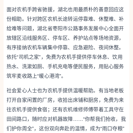
面对农机手跨省驰援，湖北也用最质朴的善意回应这
份相助。针对跨区农机长途转运停靠难、休整难、补
给难等问题，湖北省枣阳市公路事务发展中心全面开
放辖区沿线服务区、停车区、养护站点等场地资源，
有序接纳农机车辆集中停靠、应急避险、夜间休整。
依托“司机之家”，免费为农机手提供停车休息、饮用
热水、洗漱如厕、手机充电等便民服务，用贴心服务
筑牢麦收路上“暖心港湾”。
社会爱心人士也为农机手提供温暖帮助。有当地老板
打开自家闲置的厂房，收拾出床铺和厨房，免费为来
往农机手提供食宿；还有农机维修师傅带着工具守在
田间路口，随时应对机器故障……“你帮我们抢收，我
们护你周全”，这份双向奔赴的温情，成为“雨口夺粮”