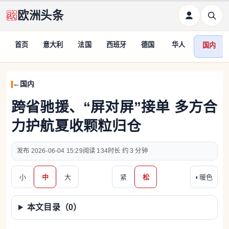
欧洲头条
首页
意大利
法国
西班牙
德国
华人
国内
国内
跨省驰援、“屏对屏”接单 多方合
力护航夏收颗粒归仓
2026-06-04 15:29
134
约 3 分钟
小
中
大
紧
松
◐
暖色
本文目录（
0
）