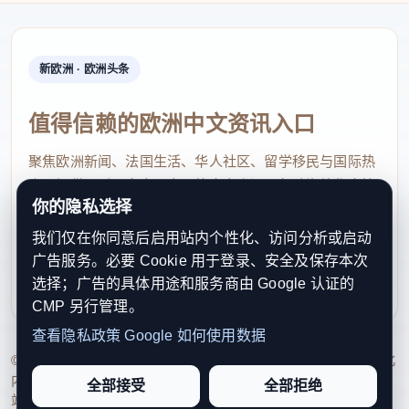
新欧洲 · 欧洲头条
值得信赖的欧洲中文资讯入口
聚焦欧洲新闻、法国生活、华人社区、留学移民与国际热
点，提供及时、真实、实用的中文资讯，帮助海外华人快
你的隐私选择
速了解欧洲动态。
我们仅在你同意后启用站内个性化、访问分析或启动
contact@xinouzhou.com
广告服务。必要 Cookie 用于登录、安全及保存本次
服务支持、版权与合作：工作日优先处理站务、投稿与权
选择；广告的具体用途和服务商由 Google 认证的
利通知
CMP 另行管理。
查看隐私政策
Google 如何使用数据
© 2026 新欧洲·欧洲头条. All Rights Reserved. 本网站持续优化
内容透明度、联系方式与用户权利说明，以提升品牌信任感和
全部接受
全部拒绝
站点完整度。