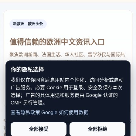
新欧洲 · 欧洲头条
值得信赖的欧洲中文资讯入口
聚焦欧洲新闻、法国生活、华人社区、留学移民与国际热
点，提供及时、真实、实用的中文资讯，帮助海外华人快
你的隐私选择
速了解欧洲动态。
我们仅在你同意后启用站内个性化、访问分析或启动
contact@xinouzhou.com
广告服务。必要 Cookie 用于登录、安全及保存本次
服务支持、版权与合作：工作日优先处理站务、投稿与权
选择；广告的具体用途和服务商由 Google 认证的
利通知
CMP 另行管理。
查看隐私政策
Google 如何使用数据
© 2026 新欧洲·欧洲头条. All Rights Reserved. 本网站持续优化
内容透明度、联系方式与用户权利说明，以提升品牌信任感和
全部接受
全部拒绝
站点完整度。