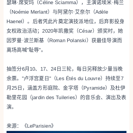
瑟琳·席安玛（Céline Sciamma），主演诺埃米·梅兰
（Noémie Merlant）与阿黛尔·艾奈尔（Adèle
Haenel）。后者凭此片奠定演技派地位，后弃影投身
女权政治活动；2020年凯撒奖（César）颁奖时，她
因罗曼·波兰斯基（Roman Polanski）获最佳导演而
离场高喊"耻辱"。
抽签分6月10、17、24日三轮，每日另释放少量当晚
余票。"卢浮宫夏日"（Les Étés du Louvre）持续至7
月25日，涵盖方形庭院、金字塔（Pyramide）及杜伊
勒里花园（jardin des Tuileries）的音乐会、演出及表
演。
来源：《LeParisien》