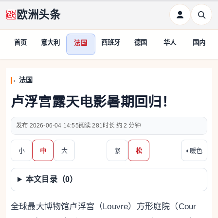
欧洲头条
首页
意大利
西班牙
德国
华人
国内
法国
法国
卢浮宫露天电影暑期回归！
2026-06-04 14:55
281
约 2 分钟
小
中
大
紧
松
◐
暖色
本文目录（
0
）
全球最大博物馆卢浮宫（Louvre）方形庭院（Cour