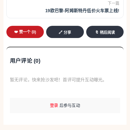
下一篇
19欧巴黎-阿姆斯特丹低价火车票上线!
❤️ 赞一个 (
0
)
🔗 分享
🔖 稍后阅读
用户评论 (
0
)
暂无评论，快来抢沙发吧！首评可提升互动曝光。
登录
后参与互动