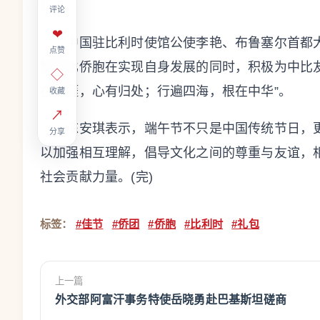
怀。
评论
❤
中国驻比利时使馆公使李艳、布鲁塞尔首都大
点赞
赞旅比侨胞在实现自身发展的同时，积极为中比
◇
在天涯，心有归处；行遍四海，根在中华”。
收藏
↗
陈安琪表示，端午节不只是中国传统节日，更
分享
以加强相互理解，倡导文化之间的尊重与友谊，
社会贡献力量。(完)
标签：
#佳节
#侨团
#侨胞
#比利时
#礼包
上一篇
外交部阿富汗事务特使岳晓勇赴巴基斯坦磋商