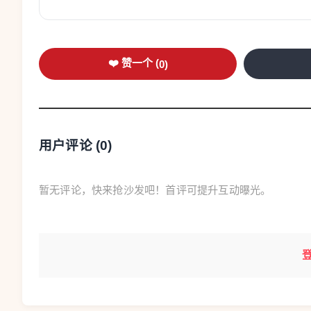
❤️ 赞一个 (
0
)
用户评论 (
0
)
暂无评论，快来抢沙发吧！首评可提升互动曝光。