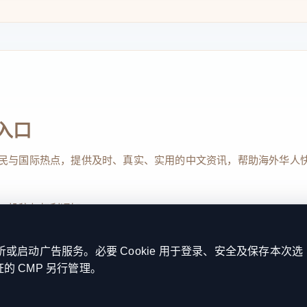
入口
民与国际热点，提供及时、真实、实用的中文资讯，帮助海外华人
、投稿与权利通知
启动广告服务。必要 Cookie 用于登录、安全及保存本次选
证的 CMP 另行管理。
Reserved. 本网站持续优化内容透明度、联系方式与用户权利说明，以提升
kie 设置
服务条款
联系我们