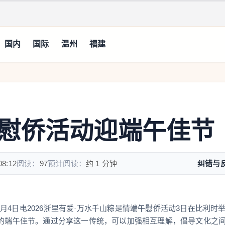
国内
国际
温州
福建
慰侨活动迎端午佳节
08:12
阅读：
97
预计阅读：
约 1 分钟
纠错与
4日电2026浙里有爱·万水千山粽是情端午慰侨活动3日在比利时
来的端午佳节。通过分享这一传统，可以加强相互理解，倡导文化之