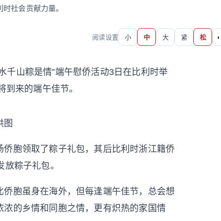
利时社会贡献力量。
阅读设置
小
中
大
紧
松
◐
万水千山粽是情”端午慰侨活动3日在比利时举
即将到来的端午佳节。
供图
侨胞领取了粽子礼包，其后比利时浙江籍侨
发放粽子礼包。
侨胞虽身在海外，但每逢端午佳节，总会想
浓浓的乡情和同胞之情，更有炽热的家国情