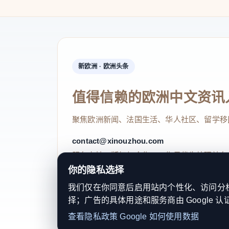
新欧洲 · 欧洲头条
值得信赖的欧洲中文资讯
聚焦欧洲新闻、法国生活、华人社区、留学移
contact@xinouzhou.com
服务支持、版权与合作：工作日优先处理站务
你的隐私选择
我们仅在你同意后启用站内个性化、访问分析或
择；广告的具体用途和服务商由 Google 认
© 2026 新欧洲·欧洲头条. All Rights 
查看隐私政策
Google 如何使用数据
关于我们
法律声明
编辑规范
日期归档
隐私政策
Coo