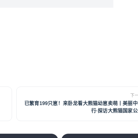
下
已繁育199只崽！来卧龙看大熊猫幼崽卖萌丨美丽中
行·探访大熊猫国家公