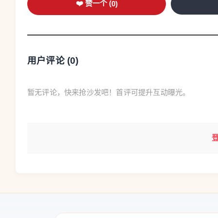
❤️ 赞一个 (
0
)
用户评论 (
0
)
暂无评论，快来抢沙发吧！首评可提升互动曝光。