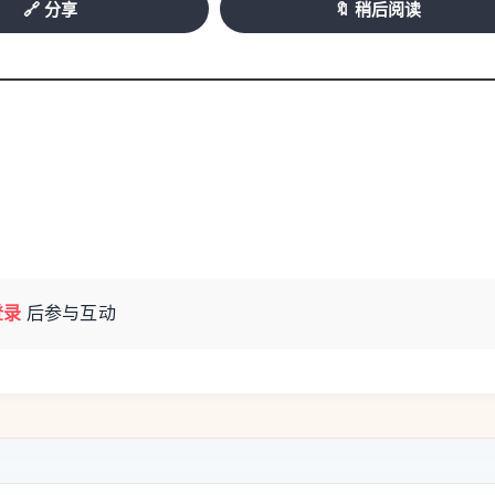
🔗 分享
🔖 稍后阅读
登录
后参与互动