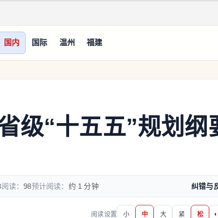
国内
国际
温州
福建
省级“十五五”规划纲
3
阅读：
98
预计阅读：
约 1 分钟
纠错与
阅读设置
小
中
大
紧
松
◐