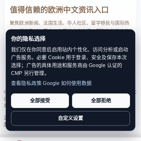
值得信赖的欧洲中文资讯入口
聚焦欧洲新闻、法国生活、华人社区、留学移民与国际热
点，提供及时、真实、实用的中文资讯，帮助海外华人快
你的隐私选择
速了解欧洲动态。
我们仅在你同意后启用站内个性化、访问分析或启动
contact@xinouzhou.com
广告服务。必要 Cookie 用于登录、安全及保存本次
服务支持、版权与合作：工作日优先处理站务、投稿与权
选择；广告的具体用途和服务商由 Google 认证的
利通知
CMP 另行管理。
查看隐私政策
Google 如何使用数据
© 2026 新欧洲·欧洲头条. All Rights Reserved. 本网站持续优化
内容透明度、联系方式与用户权利说明，以提升品牌信任感和
全部接受
全部拒绝
站点完整度。
关于我们
法律声明
编辑规范
日期归档
隐私政策
Cookie 设置
自定义设置
服务条款
联系我们