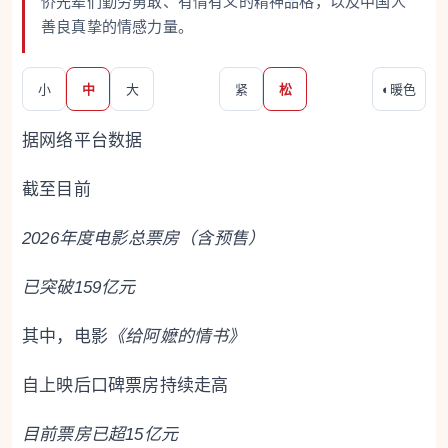
侨先辈们勤劳勇敢、有情有义的精神品格，以及中国人
善良真挚的情感力量。
小
中
大
紧
松
◐
暖色
据网络平台数据
截至目前
2026年度电影总票房（含预售）
已突破159亿元
其中，电影
《给阿嬷的情书》
自上映后口碑票房持续走高
目前票房已超15亿元