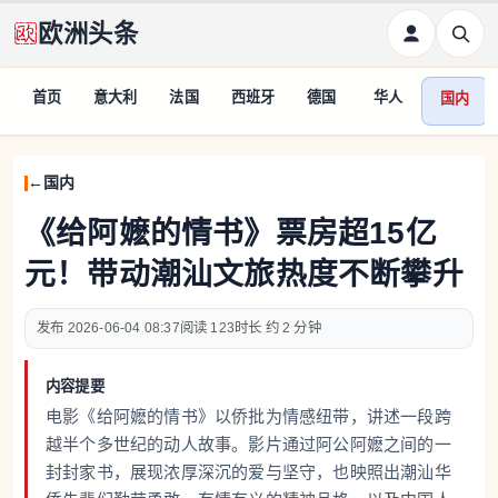
欧洲头条
首页
意大利
法国
西班牙
德国
华人
国内
国内
《给阿嬷的情书》票房超15亿
元！带动潮汕文旅热度不断攀升
2026-06-04 08:37
123
约 2 分钟
内容提要
电影《给阿嬷的情书》以侨批为情感纽带，讲述一段跨
越半个多世纪的动人故事。影片通过阿公阿嬷之间的一
封封家书，展现浓厚深沉的爱与坚守，也映照出潮汕华