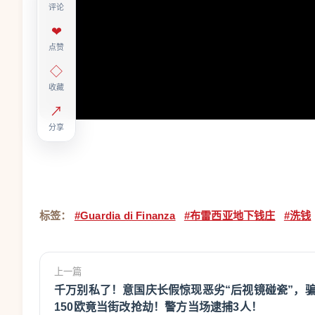
评论
❤
点赞
◇
收藏
↗
分享
标签：
#Guardia di Finanza
#布雷西亚地下钱庄
#洗钱
上一篇
千万别私了！意国庆长假惊现恶劣“后视镜碰瓷”，
150欧竟当街改抢劫！警方当场逮捕3人！