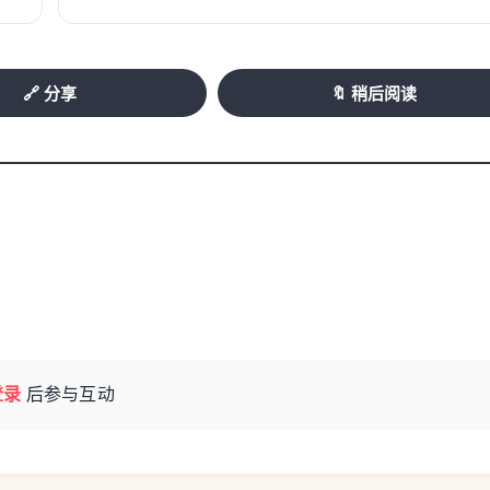
🔗 分享
🔖 稍后阅读
登录
后参与互动