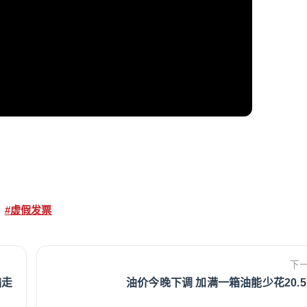
#虚假发票
下
骗走
油价今晚下调 加满一箱油能少花20.