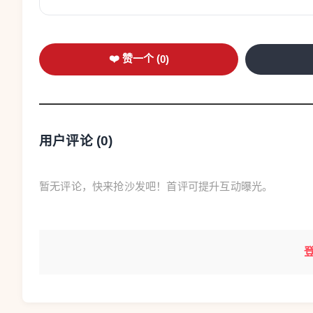
❤️ 赞一个 (
0
)
用户评论 (
0
)
暂无评论，快来抢沙发吧！首评可提升互动曝光。