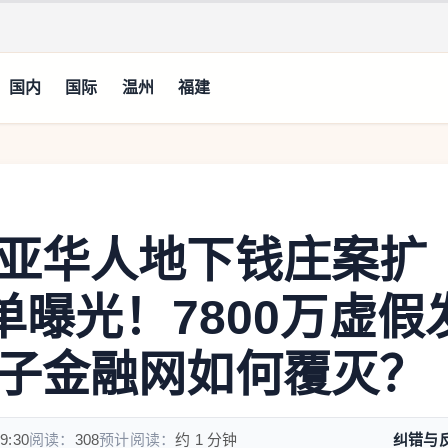
国内
国际
温州
福建
亚华人地下钱庄案扩
单曝光！7800万虚假
子金融网如何覆灭？
9:30
阅读：
308
预计阅读：
约 1 分钟
纠错与