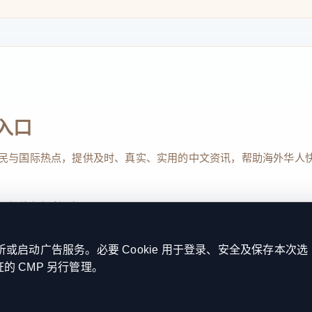
入口
民与国际热点，提供及时、真实、实用的中文资讯，帮助海外华人
、投稿与权利通知
启动广告服务。必要 Cookie 用于登录、安全及保存本次选
证的 CMP 另行管理。
Reserved. 本网站持续优化内容透明度、联系方式与用户权利说明，以提升
kie 设置
服务条款
联系我们