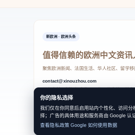
新欧洲 · 欧洲头条
值得信赖的欧洲中文资讯
聚焦欧洲新闻、法国生活、华人社区、留学移
contact@xinouzhou.com
服务支持、版权与合作：工作日优先处理站务
你的隐私选择
我们仅在你同意后启用站内个性化、访问分析或
择；广告的具体用途和服务商由 Google 认
© 2026 新欧洲·欧洲头条. All Rights 
查看隐私政策
Google 如何使用数据
关于我们
法律声明
编辑规范
日期归档
隐私政策
Coo