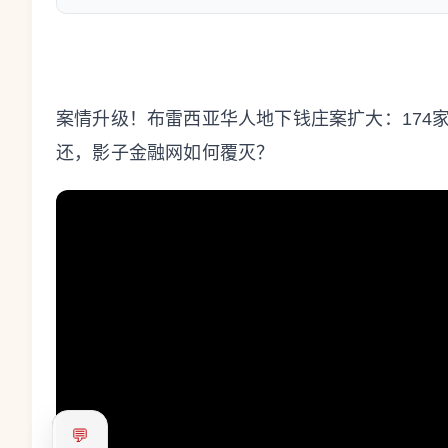
案情升级！布雷西亚华人地下钱庄案扩大：174家
还，影子金融网如何覆灭？
💬