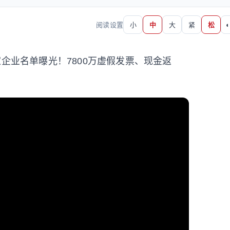
阅读设置
小
中
大
紧
松
◐
企业名单曝光！7800万虚假发票、现金返