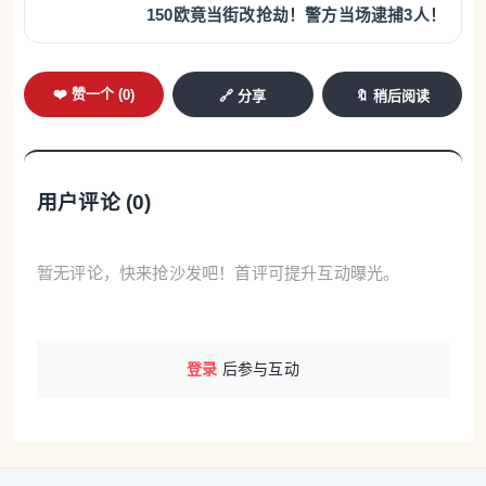
150欧竟当街改抢劫！警方当场逮捕3人！
❤️ 赞一个 (
0
)
🔗 分享
🔖 稍后阅读
用户评论 (
0
)
暂无评论，快来抢沙发吧！首评可提升互动曝光。
登录
后参与互动