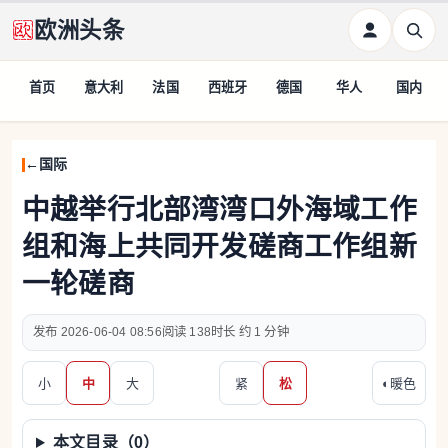
欧洲头条
首页
意大利
法国
西班牙
德国
华人
国内
国际
中越举行北部湾湾口外海域工作
组和海上共同开发磋商工作组新
一轮磋商
2026-06-04 08:56
138
约 1 分钟
小
中
大
紧
松
◐
暖色
本文目录（
0
）