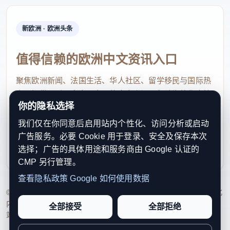
新欧洲 · 欧洲头条
值得信赖的欧洲中文资讯入口
聚焦欧洲新闻、法国生活、华人社区、留学移民与国际热
点，提供及时、真实、实用的中文资讯，帮助海外华人快
你的隐私选择
速了解欧洲动态。
我们仅在你同意后启用站内个性化、访问分析或启动
contact@xinouzhou.com
广告服务。必要 Cookie 用于登录、安全及保存本次
服务支持、版权与合作：工作日优先处理站务、投稿与权
选择；广告的具体用途和服务商由 Google 认证的
利通知
CMP 另行管理。
查看隐私政策
Google 如何使用数据
© 2026 新欧洲·欧洲头条. All Rights Reserved. 本网站持续优化
内容透明度、联系方式与用户权利说明，以提升品牌信任感和
全部接受
全部拒绝
站点完整度。