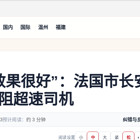
国内
国际
温州
福建
效果很好”：法国市长
吓阻超速司机
3
预计阅读：
约 3 分钟
纠错与
阅读设置
小
中
大
紧
松
◐