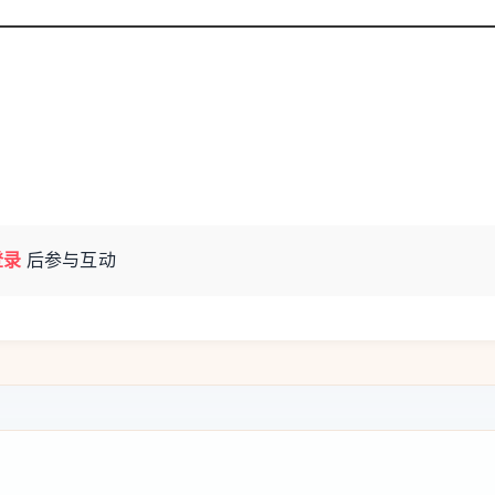
限速长期得不到遵守。另一个假雷达则被放置在
所以我们把设备安装在最需要的地方。”
法律规定。他说：“它就像路边放着的一个金属
登录
后参与互动
违法之处。” 他还表示，相关做法已经获得省
又不会给驾驶员带来罚款，因此是一项双赢措