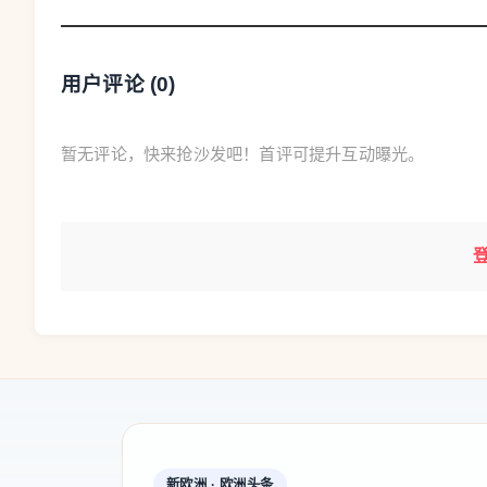
接汇入一条省级公路，而该路段70公里/小时的
一家养老院（EHPAD）附近。
用户评论 (
0
)
达尔图解释说：“市长的职责就是保护居民安全，
暂无评论，快来抢沙发吧！首评可提升互动曝光。
市长：完全合法，省政府也支持
面对外界质疑，达尔图强调，这种做法完全符合
箱子一样，本质上只是一个铁皮结构，并没有任何
政府（Préfecture）的认可。
在他看来，这种方式既能降低车速、减少事故，
施。
新欧洲 · 欧洲头条