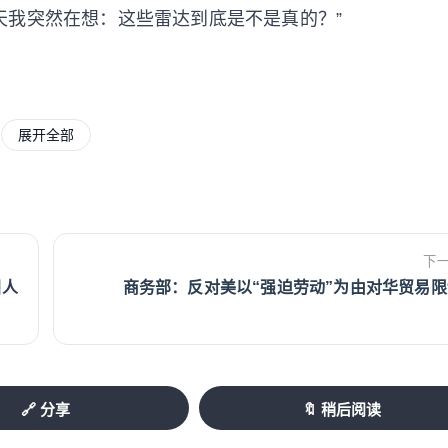
天我突然在想：这些雷达到底是不是真的？”
。
展开全部
术部门自行制作。每台成本不到1000欧元。
道路旁后，许多司机都会主动减速。
下
国人
商务部：反对美以“强迫劳动”为由对华贸易限
更有效。”
全状况有所改善。
🔗 分享
🔖 稍后阅读
个地点位于事故较多的路段附近，多条小路直