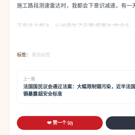
施工路段测速雷达时，我都会下意识减速。有一
正是这个想法，让他萌生了设置“假雷达”的念头
每台成本不到1000欧元
标签：
暂无标签
这些假雷达并非从专业厂家采购，而是由市政府技
虽然没有任何测速或拍照功能，但它们被安装在
上一篇
法国国民议会通过法案：大幅限制镉污染，近半法
达尔图表示：“事实证明，它比单纯竖立限速标志
镉暴露超安全标准
附近居民对此反应十分积极，不少人认为道路安
专门安装在事故高发区域
❤️ 赞一个 (
0
)
市政府选择安装假雷达的位置并非随机。其中一