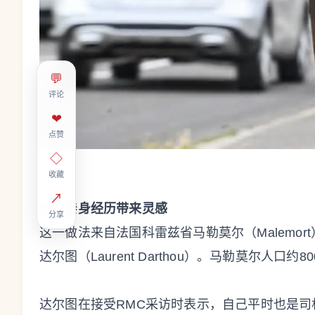
💬
评论
❤
点赞
◇
收藏
↗
市长亲身经历带来灵感
分享
这一做法来自法国科雷兹省马勒莫尔（Malemor
达尔图（Laurent Darthou）。马勒莫尔人口
达尔图在接受RMC采访时表示，自己平时也是司