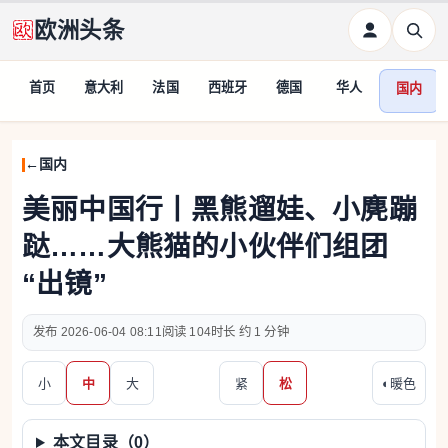
欧洲头条
首页
意大利
法国
西班牙
德国
华人
国内
国内
美丽中国行丨黑熊遛娃、小麂蹦
跶……大熊猫的小伙伴们组团
“出镜”
2026-06-04 08:11
104
约 1 分钟
小
中
大
紧
松
◐
暖色
本文目录（
0
）