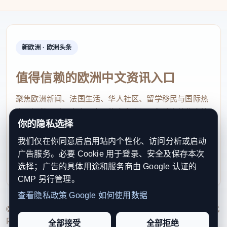
新欧洲 · 欧洲头条
值得信赖的欧洲中文资讯入口
聚焦欧洲新闻、法国生活、华人社区、留学移民与国际热
点，提供及时、真实、实用的中文资讯，帮助海外华人快
你的隐私选择
速了解欧洲动态。
我们仅在你同意后启用站内个性化、访问分析或启动
contact@xinouzhou.com
广告服务。必要 Cookie 用于登录、安全及保存本次
服务支持、版权与合作：工作日优先处理站务、投稿与权
选择；广告的具体用途和服务商由 Google 认证的
利通知
CMP 另行管理。
查看隐私政策
Google 如何使用数据
© 2026 新欧洲·欧洲头条. All Rights Reserved. 本网站持续优化
内容透明度、联系方式与用户权利说明，以提升品牌信任感和
全部接受
全部拒绝