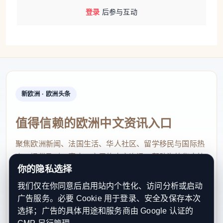
登录
后参与互动
新欧洲 · 欧洲头条
值得信赖的欧洲中文资讯入口
聚焦欧洲新闻、法国生活、华人社区、留学移民与国际热
点，提供及时、真实、实用的中文资讯，帮助海外华人快
你的隐私选择
速了解欧洲动态。
我们仅在你同意后启用站内个性化、访问分析或启动
contact@xinouzhou.com
广告服务。必要 Cookie 用于登录、安全及保存本次
服务支持、版权与合作：工作日优先处理站务、投稿与权
选择；广告的具体用途和服务商由 Google 认证的
利通知