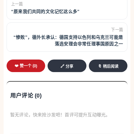
上一篇
“原来我们共同的文化记忆这么多”
下一篇
“惨败”，德外长承认：德国支持以色列和乌克兰可能是
落选安理会非常任理事国原因之一
❤️ 赞一个 (
0
)
🔗 分享
🔖 稍后阅读
用户评论 (
0
)
暂无评论，快来抢沙发吧！首评可提升互动曝光。