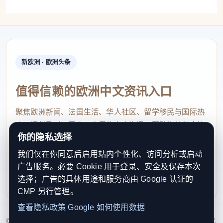
成本将耗尽几代人的积蓄，甚至还不够。”
劳伦斯则称，透明度是“任何正常运作的民主制度的基
本要求”，澳大利亚人有权知道涉及“美国和英国等外
国政府和公司”的私下交易的细节。
新欧洲 · 欧洲头条
巴里表示，调查还将考虑中国的崛起以及澳大利亚与
值得信赖的欧洲中文资讯入口
美英联盟的现状。他说：“作为前国防军司令，我担心
聚焦欧洲新闻、法国生活、华人社区、留学移民与国际热
的是，支持像‘奥库斯’这样的项目所需的开支规模以及
点，提供及时、真实、实用的中文资讯，帮助海外华人快
我们所采取的方式，可能会耗尽我们的资源，使我们
你的隐私选择
速了解欧洲动态。
以未曾意识到的方式变得脆弱。我问自己，为了在这
我们仅在你同意后启用站内个性化、访问分析或启动
contact@xinouzhou.com
一项目上维系与美英的联盟，而忽视我们在亚太地区
广告服务。必要 Cookie 用于登录、安全及保存本次
服务支持、版权与合作：工作日优先处理站务、投稿与权
的关系，这对我们的未来真的是明智之举吗？”
选择；广告的具体用途和服务商由 Google 认证的
利通知
CMP 另行管理。
《澳大利亚人报》称，澳大利亚议员大卫·波科克和安
查看隐私政策
Google 如何使用数据
德鲁·威尔基表示支持这项调查，其他支持者包括前国
© 2026 新欧洲·欧洲头条. All Rights Reserved. 本网站持续优化