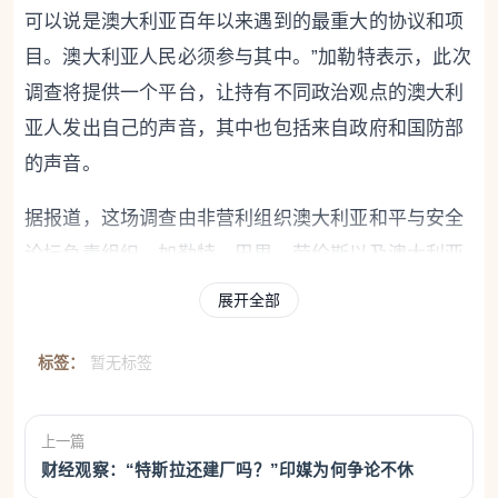
可以说是澳大利亚百年以来遇到的最重大的协议和项
目。澳大利亚人民必须参与其中。”加勒特表示，此次
调查将提供一个平台，让持有不同政治观点的澳大利
亚人发出自己的声音，其中也包括来自政府和国防部
的声音。
据报道，这场调查由非营利组织澳大利亚和平与安全
论坛负责组织。加勒特、巴里、劳伦斯以及澳大利亚
研究所联合首席执行官莉安·明舒尔和“国际废除核武
展开全部
器运动”成员卡琳娜·莱斯特等5人组成专门委员会共同
主持调查，加勒特担任首席调查员。
标签：
暂无标签
报道称，调查重点审视的问题包括美英澳“三边安全伙
上一篇
伴关系”是否会损害澳大利亚主权，该项目能否提升澳
财经观察：“特斯拉还建厂吗？”印媒为何争论不休
大利亚安全，这些潜艇能否按时在预算内交付，以及