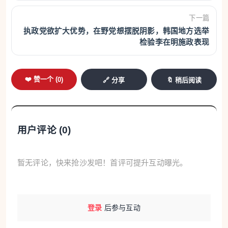
潜艇的放射性废料将如何处理等。该调查还将评估澳
下一篇
大利亚通过“奥库斯”获得的核能力对其与中国关系的
执政党欲扩大优势，在野党想摆脱阴影，韩国地方选举
检验李在明施政表现
影响。未来可能的核事故以及核不扩散问题也将被纳
入调查范围。调查将采取公开听证会的方式，调查经
费来自众筹，并将于今年10月公布调查报告。
❤️ 赞一个 (
0
)
🔗 分享
🔖 稍后阅读
澳大利亚新闻网站“视点”3日称，这项调查将针对澳大
利亚政府签署的价值3680亿澳元（约合2637亿美元）
用户评论 (
0
)
的“奥库斯”协议进行公开审查。目前，澳大利亚国内
对这项史上最昂贵防务项目缺乏审查的担忧正日益加
暂无评论，快来抢沙发吧！首评可提升互动曝光。
剧。莉安·明舒尔表示，该项目的巨额成本令人难以想
象。她说：“想想澳大利亚主权财富基金‘未来基金’，
它成立于2006年，经过20年的资金储备和投资收益积
登录
后参与互动
累，现在的价值才达到了3370亿澳元。而‘奥库斯’的