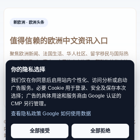
新欧洲 · 欧洲头条
值得信赖的欧洲中文资讯入口
聚焦欧洲新闻、法国生活、华人社区、留学移民与国际热
点，提供及时、真实、实用的中文资讯，帮助海外华人快
你的隐私选择
速了解欧洲动态。
我们仅在你同意后启用站内个性化、访问分析或启动
contact@xinouzhou.com
广告服务。必要 Cookie 用于登录、安全及保存本次
服务支持、版权与合作：工作日优先处理站务、投稿与权
选择；广告的具体用途和服务商由 Google 认证的
利通知
CMP 另行管理。
查看隐私政策
Google 如何使用数据
© 2026 新欧洲·欧洲头条. All Rights Reserved. 本网站持续优化
内容透明度、联系方式与用户权利说明，以提升品牌信任感和
全部接受
全部拒绝
站点完整度。