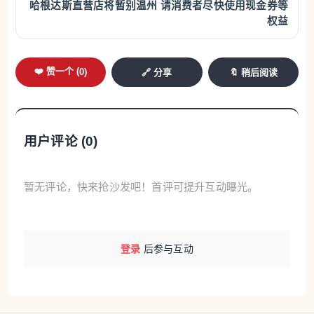
哈根达斯直营店将暂别温州 请消费者尽快使用现金券等
权益
❤️ 赞一个 (
0
)
🔗 分享
🔖 稍后阅读
用户评论 (
0
)
暂无评论，快来抢沙发吧！首评可提升互动曝光。
登录
后参与互动