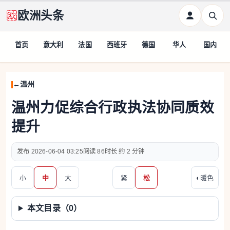
欧洲头条
首页
意大利
法国
西班牙
德国
华人
国内
温州
温州力促综合行政执法协同质效
提升
2026-06-04 03:25
86
约 2 分钟
小
中
大
紧
松
◐
暖色
本文目录（
0
）