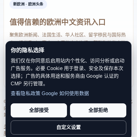
新欧洲 · 欧洲头条
值得信赖的欧洲中文资讯入口
聚焦欧洲新闻、法国生活、华人社区、留学移民与国际热
点，提供及时、真实、实用的中文资讯，帮助海外华人快
你的隐私选择
速了解欧洲动态。
我们仅在你同意后启用站内个性化、访问分析或启动
contact@xinouzhou.com
广告服务。必要 Cookie 用于登录、安全及保存本次
服务支持、版权与合作：工作日优先处理站务、投稿与权
选择；广告的具体用途和服务商由 Google 认证的
利通知
CMP 另行管理。
查看隐私政策
Google 如何使用数据
© 2026 新欧洲·欧洲头条. All Rights Reserved. 本网站持续优化
内容透明度、联系方式与用户权利说明，以提升品牌信任感和
全部接受
全部拒绝
站点完整度。
关于我们
法律声明
编辑规范
日期归档
隐私政策
Cookie 设置
自定义设置
服务条款
联系我们