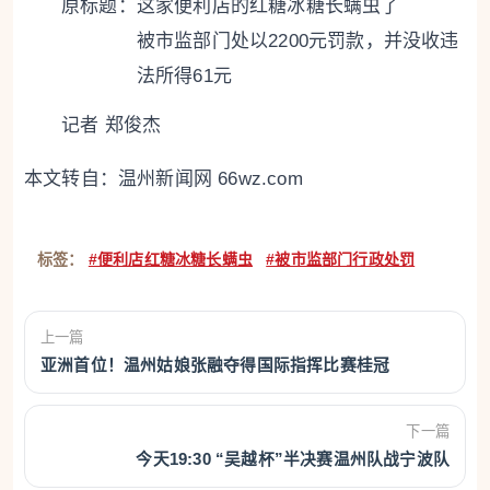
原标题：
这家便利店的红糖冰糖长螨虫了
被市监部门处以2200元罚款，并没收违
法所得61元
记者 郑俊杰
本文转自：
温州新闻网 66wz.com
标签：
#便利店红糖冰糖长螨虫
#被市监部门行政处罚
上一篇
亚洲首位！温州姑娘张融夺得国际指挥比赛桂冠
下一篇
今天19:30 “吴越杯”半决赛温州队战宁波队