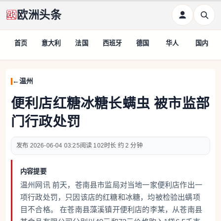
欧洲头条
首页
意大利
法国
西班牙
德国
华人
国内
温州
便利店红糖冰糖长螨虫 被市监部
门行政处罚
2026-06-04 03:25
102
约 2 分钟
内容提要
温州网讯 前天，苍南县市监局对当地一家便利店作出一
项行政处罚，只因该店的红糖和冰糖，均被检验出螨项
目不合格。 在苍南县藻溪镇开便利店的李某，从苍南县