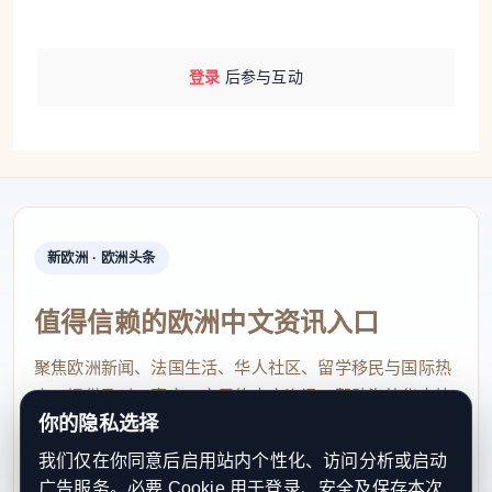
登录
后参与互动
新欧洲 · 欧洲头条
值得信赖的欧洲中文资讯入口
聚焦欧洲新闻、法国生活、华人社区、留学移民与国际热
点，提供及时、真实、实用的中文资讯，帮助海外华人快
你的隐私选择
速了解欧洲动态。
我们仅在你同意后启用站内个性化、访问分析或启动
contact@xinouzhou.com
广告服务。必要 Cookie 用于登录、安全及保存本次