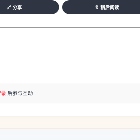
🔗 分享
🔖 稍后阅读
登录
后参与互动