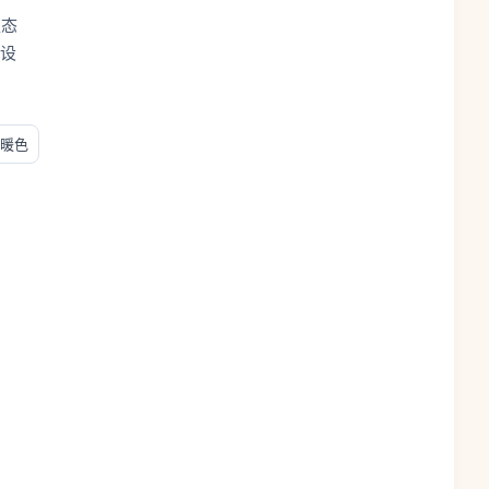
生态
设
暖色