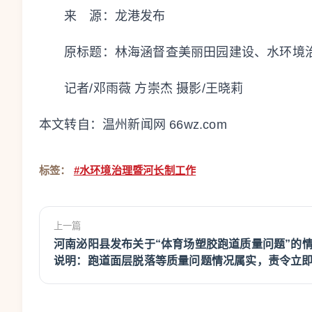
来 源：龙港发布
原标题：
林海涵督查美丽田园建设、水环境
记者/邓雨薇 方崇杰 摄影/王晓莉
本文转自：
温州新闻网 66wz.com
标签：
#水环境治理暨河长制工作
上一篇
河南泌阳县发布关于“体育场塑胶跑道质量问题”的
说明：跑道面层脱落等质量问题情况属实，责令立
改