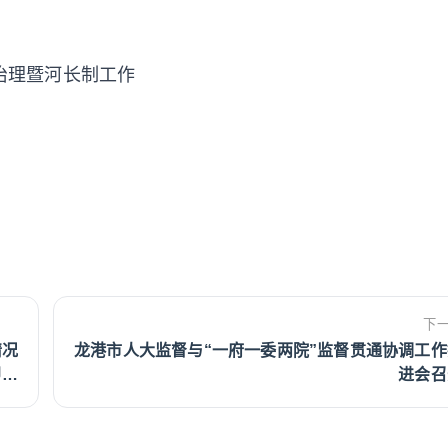
治理暨河长制工作
下
情况
龙港市人大监督与“一府一委两院”监督贯通协调工作
即整
进会召