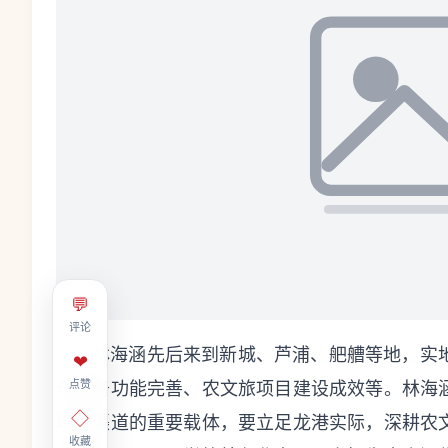
💬
评论
林海涵先后来到新城、芦浦、舥艚等地，实
❤
点赞
与服务功能完善、农文旅项目建设成效等。林海
◇
增收渠道的重要载体，要立足龙港实际，深耕农
收藏