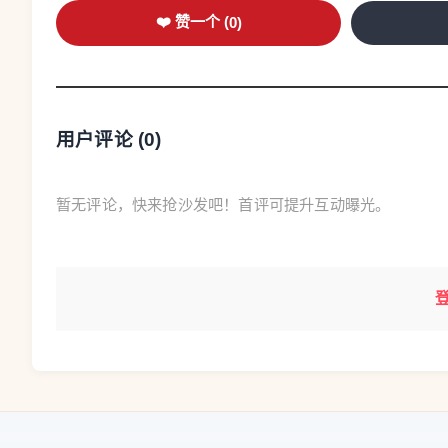
❤️ 赞一个 (
0
)
用户评论 (
0
)
暂无评论，快来抢沙发吧！首评可提升互动曝光。