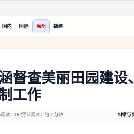
国内
国际
温州
福建
涵督查美丽田园建设
制工作
5
阅读：
162
预计阅读：
约 2 分钟
纠错与