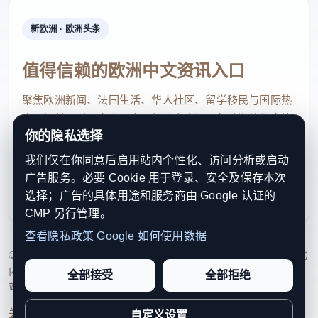
新欧洲 · 欧洲头条
值得信赖的欧洲中文资讯入口
聚焦欧洲新闻、法国生活、华人社区、留学移民与国际热
点，提供及时、真实、实用的中文资讯，帮助海外华人快
你的隐私选择
速了解欧洲动态。
我们仅在你同意后启用站内个性化、访问分析或启动
contact@xinouzhou.com
广告服务。必要 Cookie 用于登录、安全及保存本次
服务支持、版权与合作：工作日优先处理站务、投稿与权
选择；广告的具体用途和服务商由 Google 认证的
利通知
CMP 另行管理。
查看隐私政策
Google 如何使用数据
© 2026 新欧洲·欧洲头条. All Rights Reserved. 本网站持续优化
内容透明度、联系方式与用户权利说明，以提升品牌信任感和
全部接受
全部拒绝
站点完整度。
关于我们
法律声明
编辑规范
日期归档
隐私政策
Cookie 设置
自定义设置