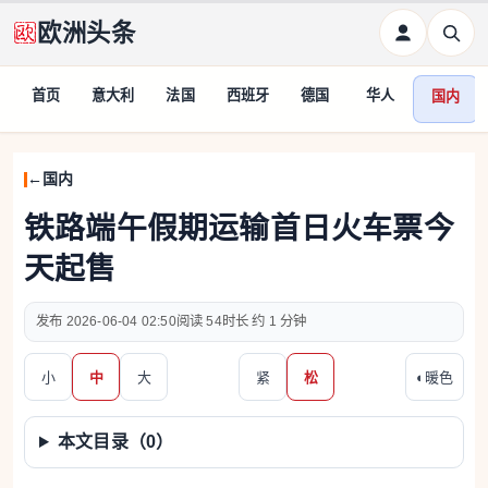
欧洲头条
首页
意大利
法国
西班牙
德国
华人
国内
国内
铁路端午假期运输首日火车票今
天起售
2026-06-04 02:50
54
约 1 分钟
小
中
大
紧
松
◐
暖色
本文目录（
0
）