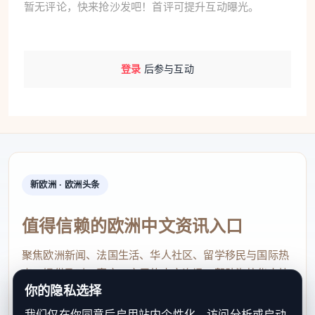
暂无评论，快来抢沙发吧！首评可提升互动曝光。
登录
后参与互动
新欧洲 · 欧洲头条
值得信赖的欧洲中文资讯入口
聚焦欧洲新闻、法国生活、华人社区、留学移民与国际热
点，提供及时、真实、实用的中文资讯，帮助海外华人快
你的隐私选择
速了解欧洲动态。
我们仅在你同意后启用站内个性化、访问分析或启动