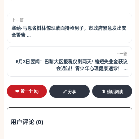
上一篇
塞纳-马恩省树林惊现蒙面持枪男子，市政府紧急发出安
全警告 ...
下一篇
6月3日要闻：巴黎大区报税仅剩两天! 缩短失业金获议
会通过！青少年心理健康速诊！ ...
❤️ 赞一个 (
0
)
🔗 分享
🔖 稍后阅读
用户评论 (
0
)