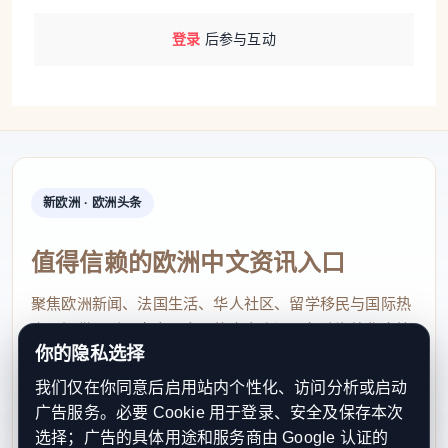
登录
后参与互动
新欧洲 · 欧洲头条
值得信赖的欧洲中文资讯入口
聚焦欧洲新闻、法国生活、华人社区、留学移民与国际热
点，提供及时、真实、实用的中文资讯，帮助海外华人快
你的隐私选择
速了解欧洲动态。
我们仅在你同意后启用站内个性化、访问分析或启动
contact@xinouzhou.com
广告服务。必要 Cookie 用于登录、安全及保存本次
服务支持、版权与合作：工作日优先处理站务、投稿与权
选择；广告的具体用途和服务商由 Google 认证的
利通知