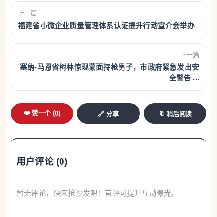
上一篇
福建省小微企业质量管理体系认证提升行动宣介会举办
下一篇
塞纳-马恩省树林惊现蒙面持枪男子，市政府紧急发出安
全警告 ...
❤️ 赞一个 (
0
)
🔗 分享
🔖 稍后阅读
用户评论 (
0
)
暂无评论，快来抢沙发吧！首评可提升互动曝光。