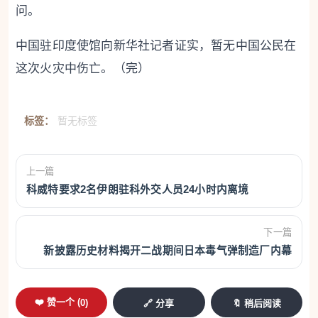
问。
中国驻印度使馆向新华社记者证实，暂无中国公民在
这次火灾中伤亡。（完）
标签：
暂无标签
上一篇
科威特要求2名伊朗驻科外交人员24小时内离境
下一篇
新披露历史材料揭开二战期间日本毒气弹制造厂内幕
❤️ 赞一个 (
0
)
🔗 分享
🔖 稍后阅读