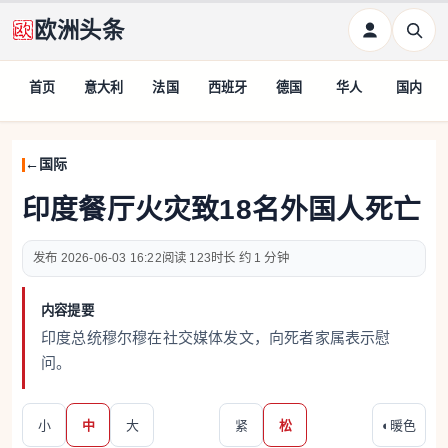
欧洲头条
首页
意大利
法国
西班牙
德国
华人
国内
国际
印度餐厅火灾致18名外国人死亡
2026-06-03 16:22
123
约 1 分钟
内容提要
印度总统穆尔穆在社交媒体发文，向死者家属表示慰
问。
小
中
大
紧
松
◐
暖色