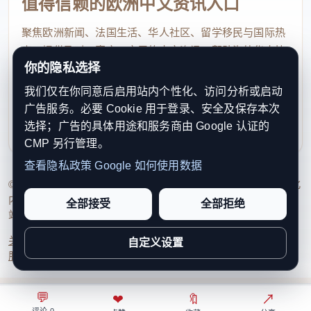
值得信赖的欧洲中文资讯入口
聚焦欧洲新闻、法国生活、华人社区、留学移民与国际热
点，提供及时、真实、实用的中文资讯，帮助海外华人快
你的隐私选择
速了解欧洲动态。
我们仅在你同意后启用站内个性化、访问分析或启动
contact@xinouzhou.com
广告服务。必要 Cookie 用于登录、安全及保存本次
服务支持、版权与合作：工作日优先处理站务、投稿与权
选择；广告的具体用途和服务商由 Google 认证的
利通知
CMP 另行管理。
查看隐私政策
Google 如何使用数据
© 2026 新欧洲·欧洲头条. All Rights Reserved. 本网站持续优化
内容透明度、联系方式与用户权利说明，以提升品牌信任感和
全部接受
全部拒绝
站点完整度。
关于我们
法律声明
编辑规范
日期归档
隐私政策
Cookie 设置
自定义设置
服务条款
联系我们
💬
⌂
◎
❤
↗
🔖
↗
○