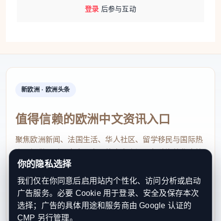
登录
后参与互动
新欧洲 · 欧洲头条
值得信赖的欧洲中文资讯入口
聚焦欧洲新闻、法国生活、华人社区、留学移民与国际热
点，提供及时、真实、实用的中文资讯，帮助海外华人快
你的隐私选择
速了解欧洲动态。
我们仅在你同意后启用站内个性化、访问分析或启动
contact@xinouzhou.com
广告服务。必要 Cookie 用于登录、安全及保存本次
服务支持、版权与合作：工作日优先处理站务、投稿与权
选择；广告的具体用途和服务商由 Google 认证的
利通知
CMP 另行管理。