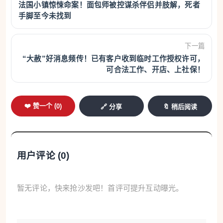
法国小镇惊悚命案！面包师被控谋杀伴侣并肢解，死者
手脚至今未找到
下一篇
“大赦”好消息频传！已有客户收到临时工作授权许可，
可合法工作、开店、上社保！
❤️ 赞一个 (
0
)
🔗 分享
🔖 稍后阅读
用户评论 (
0
)
暂无评论，快来抢沙发吧！首评可提升互动曝光。