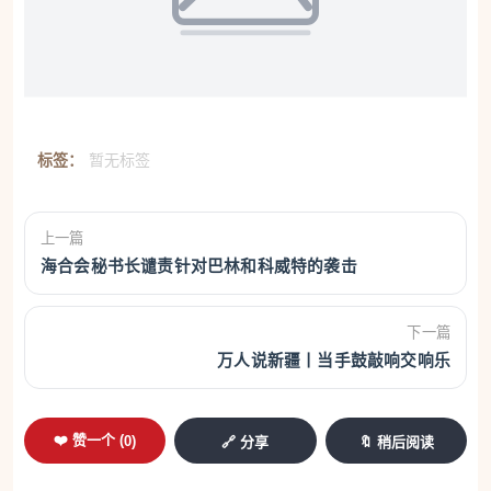
标签：
暂无标签
上一篇
海合会秘书长谴责针对巴林和科威特的袭击
下一篇
万人说新疆丨当手鼓敲响交响乐
❤️ 赞一个 (
0
)
🔗 分享
🔖 稍后阅读