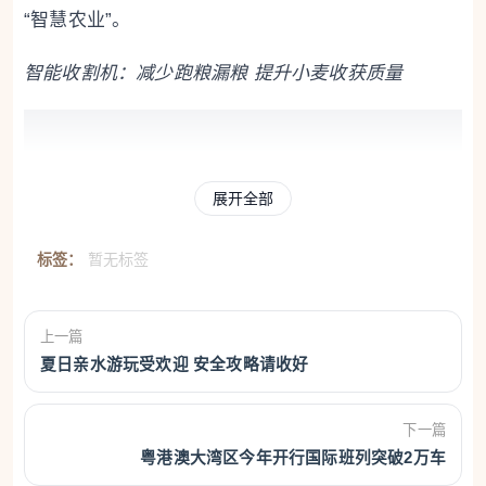
“智慧农业”。
智能收割机：减少跑粮漏粮 提升小麦收获质量
展开全部
标签：
暂无标签
上一篇
夏日亲水游玩受欢迎 安全攻略请收好
原来收麦子，要割麦、打场、扬场、晒麦等几道工序
后才能入仓收储。而现在，新型智能联合收割机将收
下一篇
粤港澳大湾区今年开行国际班列突破2万车
割、脱粒、清选、秸秆粉碎还田等工序一次性完成，