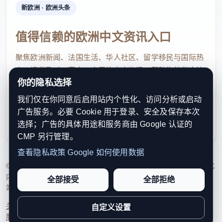
新欧洲 · 欧洲头条
值得信赖的欧洲中文资讯入口
曾经的麦收时节，农村的大小空地都会晒满麦子。而
现在，小麦收割后经过过筛净粮、去除杂质等精细化
聚焦欧洲新闻、法国生活、华人社区、留学移民与国际热
点，提供及时、真实、实用的中文资讯，帮助海外华人快
处理后，被统一送入烘干设备，水分可稳定降至14%
你的隐私选择
速了解欧洲动态。
以下，达到安全仓储标准。在山东德州等地，为中小
我们仅在你同意后启用站内个性化、访问分析或启动
农户量身打造的智能烘干设备可享受国家农机购置补
contact@xinouzhou.com
广告服务。必要 Cookie 用于登录、安全及保存本次
服务支持、版权与合作：工作日优先处理站务、投稿与权
贴，降低了农机作业和设备投入成本。
选择；广告的具体用途和服务商由 Google 认证的
利通知
CMP 另行管理。
精量播种技术：减少种子成本 方便田管提升产量
查看隐私政策
Google 如何使用数据
© 2026 新欧洲·欧洲头条. All Rights Reserved. 本网站持续优化
曾经，农户为了丰收，大多数会增加麦种撒播量，这
内容透明度、联系方式与用户权利说明，以提升品牌信任感和
全部接受
全部拒绝
站点完整度。
种传统的撒种方式会导致苗情生长进度不一。而现
关于我们
法律声明
编辑规范
日期归档
隐私政策
Cookie 设置
在，越来越多的农户推广应用了精量播种技术，土地
自定义设置
服务条款
联系我们