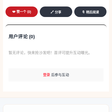
短短几分钟成片小麦便收割完毕。现代化农机作业不
仅大幅提升了收割效率，还能有效减少收割过程中的
❤️ 赞一个 (
0
)
🔗 分享
🔖 稍后阅读
跑粮、漏粮损耗，提升小麦收获质量与产量。
农机手 宗飞：
收得干净、漏穗少、掉粒少。现在标准
用户评论 (
0
)
化作业，损耗严格控制在2%以内，而且作业速度快，
一天能收100亩左右。
暂无评论，快来抢沙发吧！首评可提升互动曝光。
智能烘干设备：直达收储标准 成本逐步下降
登录
后参与互动