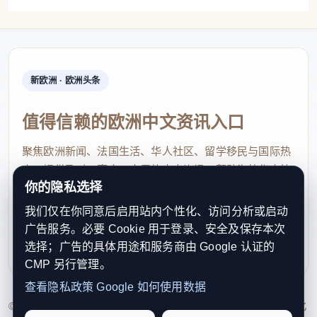
新欧洲 · 欧洲头条
值得信赖的欧洲中文资讯入口
聚焦欧洲新闻、法国生活、华人社区、留学移民与国际热
点，提供及时、真实、实用的中文资讯，帮助海外华人快
你的隐私选择
速了解欧洲动态。
我们仅在你同意后启用站内个性化、访问分析或启动
contact@xinouzhou.com
广告服务。必要 Cookie 用于登录、安全及保存本次
服务支持、版权与合作：工作日优先处理站务、投稿与权
选择；广告的具体用途和服务商由 Google 认证的
利通知
CMP 另行管理。
查看隐私政策
Google 如何使用数据
© 2026 新欧洲·欧洲头条. All Rights Reserved. 本网站持续优化