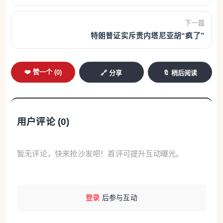
下一篇
特朗普证实斥责内塔尼亚胡“疯了”
❤️ 赞一个 (
0
)
🔗 分享
🔖 稍后阅读
用户评论 (
0
)
暂无评论，快来抢沙发吧！首评可提升互动曝光。
登录
后参与互动