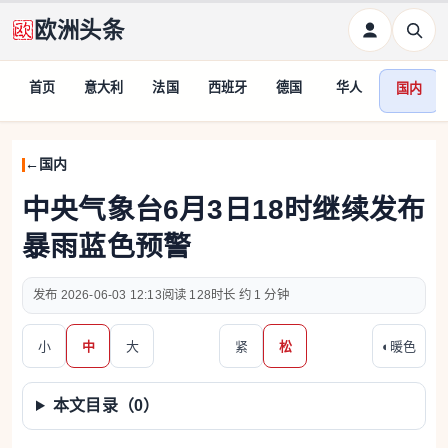
欧洲头条
首页
意大利
法国
西班牙
德国
华人
国内
国内
中央气象台6月3日18时继续发布
暴雨蓝色预警
2026-06-03 12:13
128
约 1 分钟
小
中
大
紧
松
◐
暖色
本文目录（
0
）