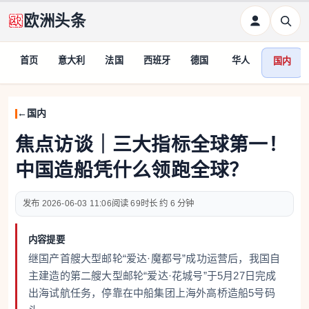
欧洲头条
首页
意大利
法国
西班牙
德国
华人
国内
国内
焦点访谈｜三大指标全球第一！
中国造船凭什么领跑全球？
2026-06-03 11:06
69
约 6 分钟
内容提要
继国产首艘大型邮轮“爱达·魔都号”成功运营后，我国自
主建造的第二艘大型邮轮“爱达·花城号”于5月27日完成
出海试航任务，停靠在中船集团上海外高桥造船5号码