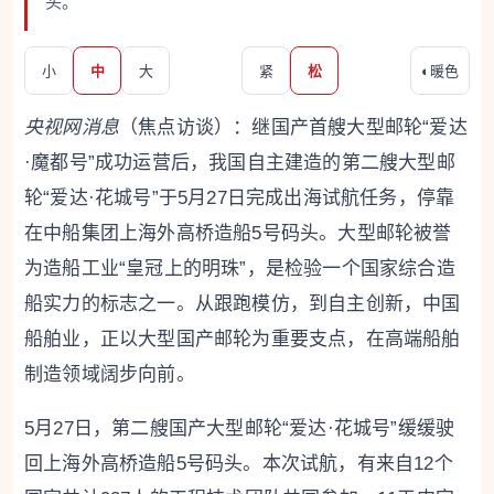
头。
小
中
大
紧
松
◐
暖色
央视网消息
（焦点访谈）：继国产首艘大型邮轮“爱达
·魔都号”成功运营后，我国自主建造的第二艘大型邮
轮“爱达·花城号”于5月27日完成出海试航任务，停靠
在中船集团上海外高桥造船5号码头。大型邮轮被誉
为造船工业“皇冠上的明珠”，是检验一个国家综合造
船实力的标志之一。从跟跑模仿，到自主创新，中国
船舶业，正以大型国产邮轮为重要支点，在高端船舶
制造领域阔步向前。
5月27日，第二艘国产大型邮轮“爱达·花城号”缓缓驶
回上海外高桥造船5号码头。本次试航，有来自12个