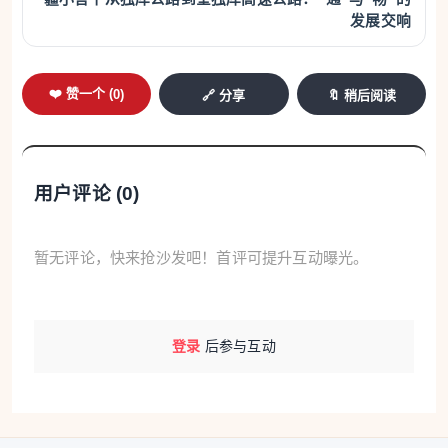
发展交响
设计效率，同时提高了设计质量。”
从首制船“爱达·魔都号”的从零起步、艰难破冰，到“爱
❤️ 赞一个 (
0
)
🔗 分享
🔖 稍后阅读
达·花城号”的经验复用、精准迭代，短短三年时间，
中国造船业在大型邮轮领域实现了从“造得出”到“造得
精、造得快”的跨越。
用户评论 (
0
)
巨轮背后映射出的是中国船舶工业近几年的整体蝶
变，中国高端船舶制造，正迎来属于自己的黄金时
暂无评论，快来抢沙发吧！首评可提升互动曝光。
代。2025年，我国造船业造船完工量、新接订单量、
手持订单量三大指标位列全球首位，续写16年冠军传
登录
后参与互动
奇。
2026年一季度，我国造船业三大指标继续全球领跑：