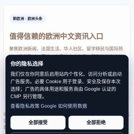
造船完工量1568万载重吨，同比增长46.0%，其中出
口船舶占总量的96.1%；新接订单量5953万载重吨，
同比增长195.2%；截至3月底，手持订单量32230万
新欧洲 · 欧洲头条
载重吨，同比增长43.6%。
值得信赖的欧洲中文资讯入口
在全球18种主要船型中，中国有15种船型新接订单量
聚焦欧洲新闻、法国生活、华人社区、留学移民与国际热
位居世界第一。在大型船领域，我国超大型原油船、
点，提供及时、真实、实用的中文资讯，帮助海外华人快
大型汽车运输船、散货船和万箱级以上大型集装箱船
你的隐私选择
速了解欧洲动态。
的订单国际市场份额均超90%。
我们仅在你同意后启用站内个性化、访问分析或启动
contact@xinouzhou.com
广告服务。必要 Cookie 用于登录、安全及保存本次
服务支持、版权与合作：工作日优先处理站务、投稿与权
更值得关注的是结构之变。今年一季度，我国新接绿
选择；广告的具体用途和服务商由 Google 认证的
利通知
色船舶订单国际市场份额达到80.2%，甲醇、乙烷、
CMP 另行管理。
LNG、纯电动等新能源动力船舶密集交付，订单结构
查看隐私政策
Google 如何使用数据
© 2026 新欧洲·欧洲头条. All Rights Reserved. 本网站持续优化
持续向高端化、低碳化转型。中国绿色船舶呈现“全域
内容透明度、联系方式与用户权利说明，以提升品牌信任感和
全部接受
全部拒绝
覆盖、技术领跑、批量交付”的三大特征。
站点完整度。