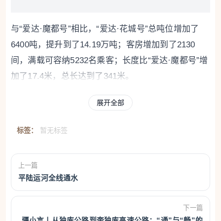
与“爱达·魔都号”相比，“爱达·花城号”总吨位增加了
6400吨，提升到了14.19万吨；客房增加到了2130
间，满载可容纳5232名乘客；长度比“爱达·魔都号”增
加了17.4米，总长达到了341米。
别看“爱达·花城号”的船体更大，但建造周期反而缩短
展开全部
了8个月，生产效率提升了20%。这背后是数字化、智
标签：
暂无标签
能化设计的全面应用。
中船集团外高桥造船设计研究院院长王章建：“邮轮要
上一篇
满足大量规范要求，不同的区域有不同的要求，不同
平陆运河全线通水
的空间形成的规则要求有2700多种，把规则植入到我
们的设计平台里面去，相当于给它装了一个大脑，让
下一篇
它更智能，它会基于这些要求自动识别，不仅提升了
疆小言丨从独库公路到奎独库高速公路：“通”与“畅”的