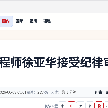
国内
国际
温州
福建
程师徐亚华接受纪律
026-06-03 09:01
阅读：
215
预计阅读：
约 1 分钟
纠错与
阅读设置
小
中
大
紧
松
◐