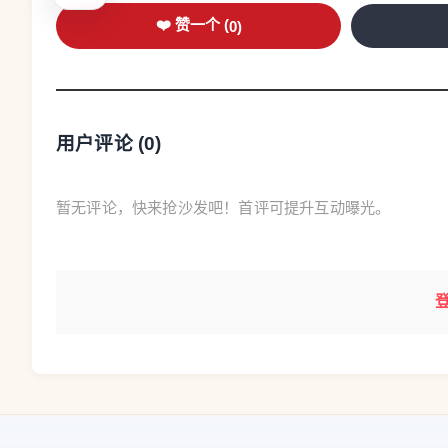
❤️ 赞一个 (
0
)
用户评论 (
0
)
暂无评论，快来抢沙发吧！首评可提升互动曝光。