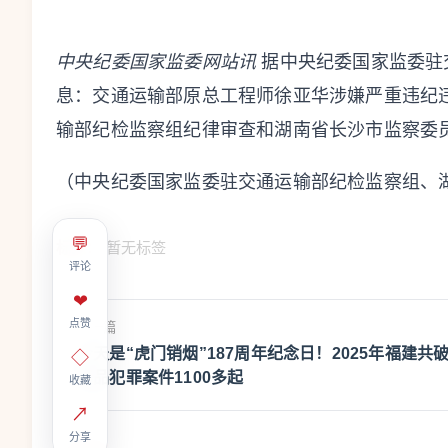
中央纪委国家监委网站讯
据中央纪委国家监委驻
息：交通运输部原总工程师徐亚华涉嫌严重违纪
输部纪检监察组纪律审查和湖南省长沙市监察委
（中央纪委国家监委驻交通运输部纪检监察组、
💬
标签：
暂无标签
评论
❤
点赞
上一篇
今天是“虎门销烟”187周年纪念日！2025年福建共
◇
毒品犯罪案件1100多起
收藏
↗
分享