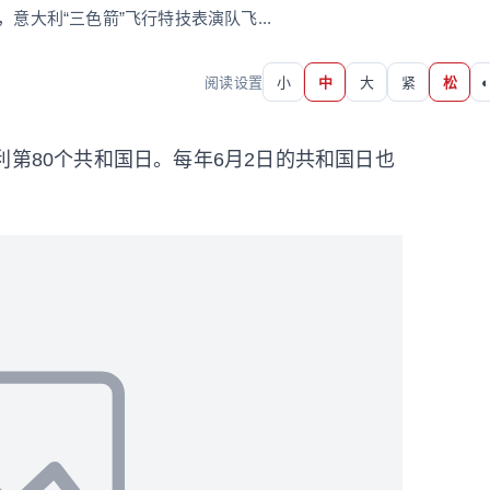
意大利“三色箭”飞行特技表演队飞...
阅读设置
小
中
大
紧
松
◐
利第80个共和国日。每年6月2日的共和国日也