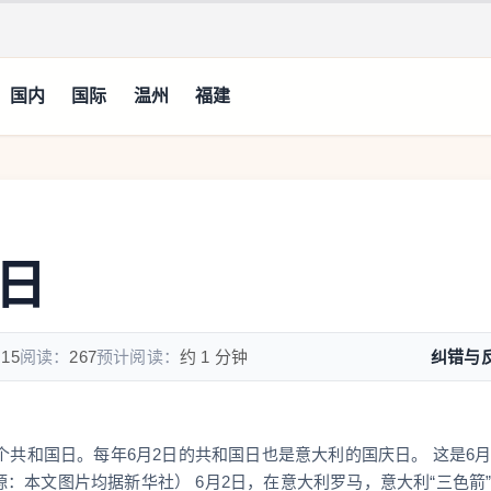
国内
国际
温州
福建
日
:15
阅读：
267
预计阅读：
约 1 分钟
纠错与
个共和国日。每年6月2日的共和国日也是意大利的国庆日。 这是6月
：本文图片均据新华社） 6月2日，在意大利罗马，意大利“三色箭