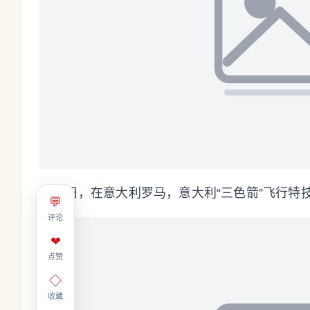
6月2日，在意大利罗马，意大利“三色箭”飞行
💬
评论
❤
点赞
◇
收藏