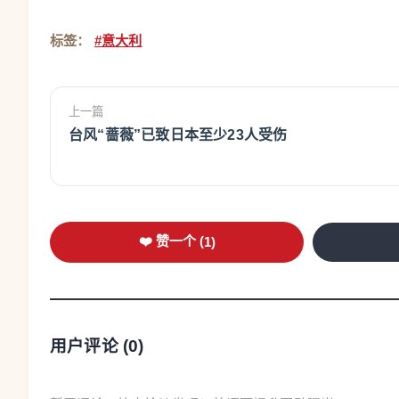
标签：
#意大利
上一篇
台风“蔷薇”已致日本至少23人受伤
❤️ 赞一个 (
1
)
用户评论 (
0
)