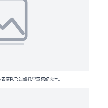
特技表演队飞过维托里亚诺纪念堂。