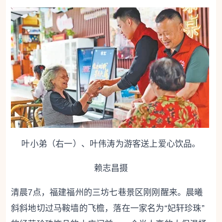
叶小弟（右一）、叶伟涛为游客送上爱心饮品。
赖志昌摄
清晨7点，福建福州的三坊七巷景区刚刚醒来。晨曦
斜斜地切过马鞍墙的飞檐，落在一家名为“妃轩珍珠”