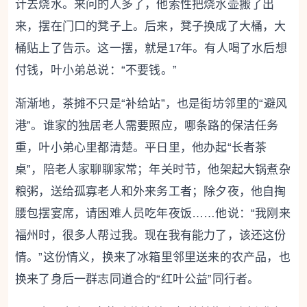
计去烧水。来问的人多了，他索性把烧水壶搬了出
来，摆在门口的凳子上。后来，凳子换成了大桶，大
桶贴上了告示。这一摆，就是17年。有人喝了水后想
付钱，叶小弟总说：“不要钱。”
渐渐地，茶摊不只是“补给站”，也是街坊邻里的“避风
港”。谁家的独居老人需要照应，哪条路的保洁任务
重，叶小弟心里都清楚。平日里，他办起“长者茶
桌”，陪老人家聊聊家常；年关时节，他架起大锅煮杂
粮粥，送给孤寡老人和外来务工者；除夕夜，他自掏
腰包摆宴席，请困难人员吃年夜饭……他说：“我刚来
福州时，很多人帮过我。现在我有能力了，该还这份
情。”这份情义，换来了冰箱里邻里送来的农产品，也
换来了身后一群志同道合的“红叶公益”同行者。