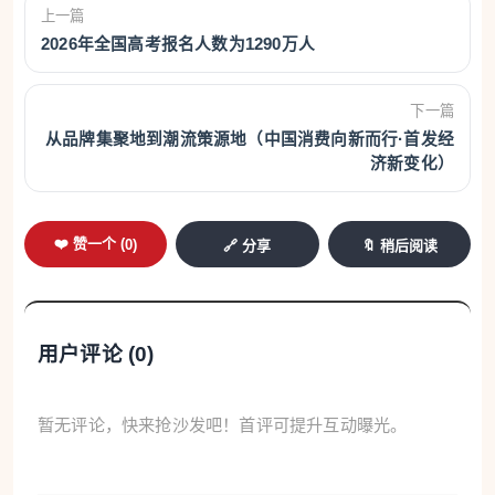
上一篇
2026年全国高考报名人数为1290万人
下一篇
从品牌集聚地到潮流策源地（中国消费向新而行·首发经
济新变化）
❤️ 赞一个 (
0
)
🔗 分享
🔖 稍后阅读
用户评论 (
0
)
暂无评论，快来抢沙发吧！首评可提升互动曝光。