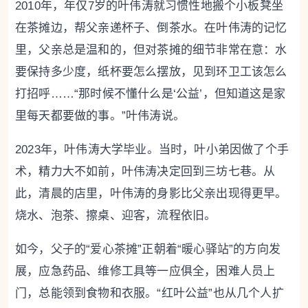
2010年，年仅7岁的叶伟涛就习惯性地搬个小板凳坐
在茶摊边，帮父亲递杯子、倒茶水。在叶伟涛的记忆
里，父亲总是温和的，但对茶摊的细节非常在意：水
要保持多少度，纸杯要怎么摆放，见到环卫工该怎么
打招呼……“那时候不懂什么是‘公益’，但知道这是家
里每天都要做的事。”叶伟涛说。
2023年，叶伟涛大学毕业。当时，叶小弟因做了个手
术，精力大不如前，叶伟涛决定回到三坊七巷。从
此，清晨的店里，叶伟涛的身影比父亲出现得更早。
烧水、泡茶、擦桌、迎客，流程依旧。
如今，父子的“爱心茶摊”正朝着“暖心驿站”的方向发
展，应急药品、维修工具等一应俱全，困难人员上
门，总能领到食物和衣服。“红叶公益”也从几个人扩