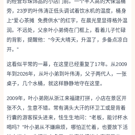
的经营珍珠饰品的小店门前。一个半人高的大保温桶
旁，23岁的叶伟涛正低头调试着饮水机的温度，桶身
上“爱心茶摊 免费供水”的红字，在晨光里显得格外温
润。不远处，父亲叶小弟倚在门框上，看着儿子忙碌
的背影，提醒他：“今天大晴天，升温了，多备点凉白
开。”
这看似平常的一幕，在这里已经重复了17年。从2009
年到2026年，从叶小弟到叶伟涛，父子两代人，一张
桌子，几个水桶，就这样静静地守在这里。
2009年，叶小弟刚从浙江来福建打拼，小店在景区开
张不久，生意不错。常有满头大汗的环卫工或是背着
行囊的游客探头进来，怯生生地问：“老板，能讨杯水
喝吗？”叶小弟从不嫌麻烦，哪怕正忙着，也要放下活