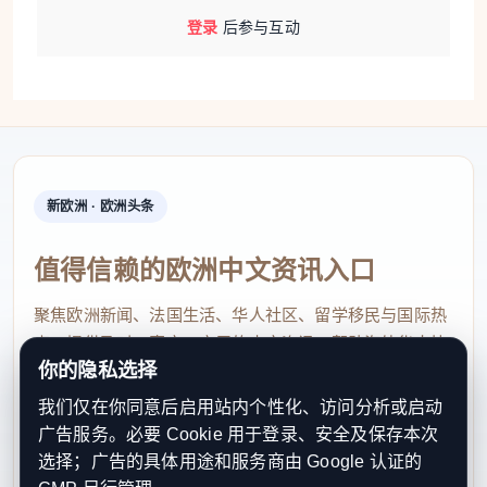
登录
后参与互动
新欧洲 · 欧洲头条
值得信赖的欧洲中文资讯入口
聚焦欧洲新闻、法国生活、华人社区、留学移民与国际热
点，提供及时、真实、实用的中文资讯，帮助海外华人快
你的隐私选择
速了解欧洲动态。
我们仅在你同意后启用站内个性化、访问分析或启动
contact@xinouzhou.com
广告服务。必要 Cookie 用于登录、安全及保存本次
服务支持、版权与合作：工作日优先处理站务、投稿与权
选择；广告的具体用途和服务商由 Google 认证的
利通知