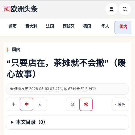
欧洲头条
首页
意大利
法国
西班牙
德国
华人
国内
国内
“只要店在，茶摊就不会撤”（暖
心故事）
秦雅楠
2026-06-03 07:47
67
约 2 分钟
小
中
大
紧
松
◐
暖色
本文目录（
0
）