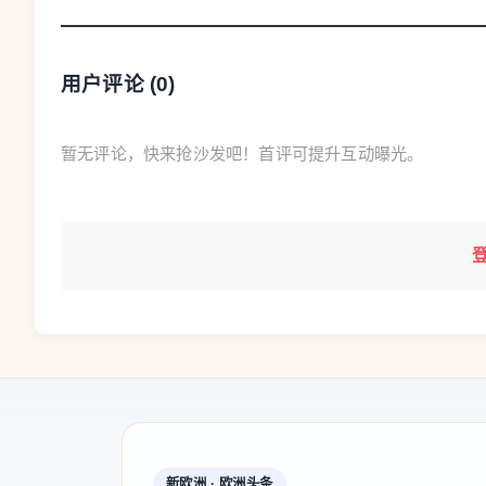
切实维护考生和家长合法权益。
四、以更实举措优化服务，全力护航平安高考
用户评论 (
0
)
——强化综合服务保障。指导各地将考生服务保
盲文试卷，为1.4万余名残障考生参加考试提供合
暂无评论，快来抢沙发吧！首评可提升互动曝光。
考生出行、食宿、卫生、噪音治理、心理辅导等
考试环境。
——加强志愿填报服务。强化部省两级协同联动，
广泛开展线上线下志愿填报咨询活动。充分发挥
学班主任政策培训，指导有关省份面向欠发达地区
愿填报公益服务下沉到基层一线，助力更多学子
新欧洲 · 欧洲头条