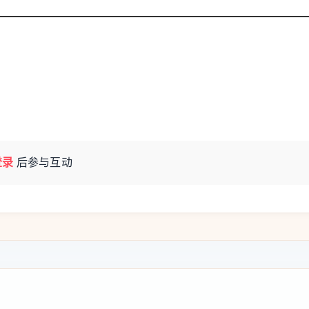
障摆在突出重要的位置，为盲人考生专门命制
理便利。扎实开展“高考护航”行动，精心做好
方面服务保障，积极营造安全、舒心、暖心的
登录
后参与互动
优化升级“阳光志愿”信息服务系统，指导各地
中学主渠道作用，加强基层招考工作人员和中
县中学深入开展“阳光志愿”帮扶行动，推动志
圆梦高考。