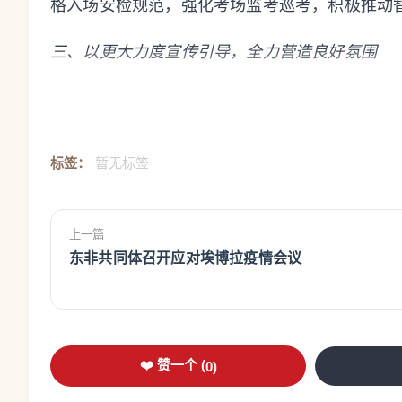
格入场安检规范，强化考场监考巡考，积极推动
三、以更大力度宣传引导，全力营造良好氛围
——加强政策宣传解读。聚焦考生家长关切，指
和传播载体，积极运用电视、官网、官微、直播
解读、温馨提示、答疑解惑等服务工作，积极营
标签：
暂无标签
——严肃招生宣传纪律。指导各地各校严格落实
违规承诺，严禁以任何形式炒作“高考状元”“高分
上一篇
东非共同体召开应对埃博拉疫情会议
纸”，坚决纠治奢华录取通知书、新生礼盒等不良
——治理违规招生行为。要求各地认真履行属地
置，进一步加强和改进特殊类型考试招生工作。
❤️ 赞一个 (
0
)
治理，坚决打击虚假宣传、高价收费、组织诈骗