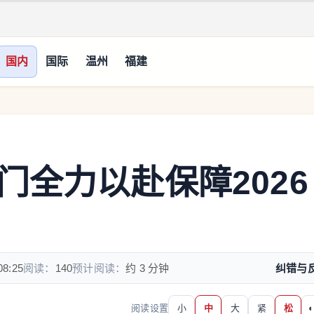
国内
国际
温州
福建
门全力以赴保障2026
08:25
阅读：
140
预计阅读：
约 3 分钟
纠错与
阅读设置
小
中
大
紧
松
◐