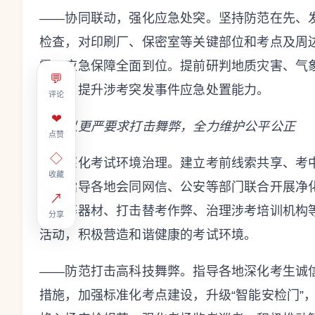
——协同联动，强化应急处突。坚持防范在先、
检查，对印刷厂、保密室等关键部位和考点及周
零、应急保障全面到位。提前研判地质灾害、气
💬
演练，提升涉考突发事件应急处置能力。
评论
❤
二、以更严要求打击舞弊，全力维护公平公正
点赞
◇
——深化考试环境治理。建立考前线索共享、考
收藏
制。指导各地会同网信、公安等部门联合开展净
↗
售作弊器材、打击替考作弊、治理涉考培训机构
分享
活动，积极营造和谐健康的考试环境。
——防范打击高科技舞弊。指导各地深化考生诚
措施，加强标准化考点建设，升级“智能安检门”