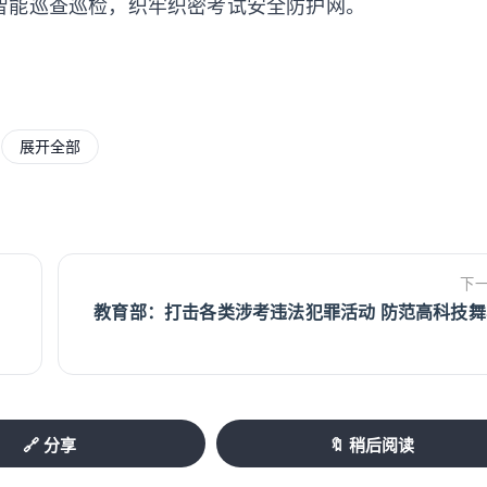
智能巡查巡检，织牢织密考试安全防护网。
导各地制定高考宣传工作方案，创新宣传方式
展开全部
等方式，广泛开展形式多样的信息发布、政策
造良好考试舆论氛围。
高校招生宣传工作纪律要求，严禁虚假宣传、
考生”“升学率”。推动高校录取通知书回归“一页
下
教育部：打击各类涉考违法犯罪活动 防范高科技舞
风气。
监管责任，指导高校持续优化专业（组）设
指导各地会同有关部门加大涉考涉招培训机构
🔗 分享
🔖 稍后阅读
或作弊、扰乱考试招生秩序等违法违规行为，