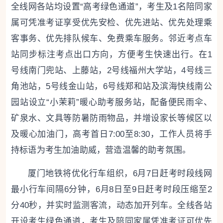
全线网各站均设置“高考绿色通道”，考生及1名陪同家
属可凭准考证享受优先安检、优先进站、优先处理乘
客事务、优先排队候车、免费乘车服务。邻近考点车
站同步标注考点出口方向，方便考生快速出行。在1
号线南门兜站、上藤站，2号线福州大学站，4号线三
角池站，5号线金山站，6号线郑和站及滨海快线南公
园站设立“小茉莉”暖心助考服务站，配备便民雨伞、
矿泉水、文具等防暑防雨物品，并增设家长等候区以
及暖心加油门，高考首日7:00至8:30，工作人员将手
持标语为考生加油助威，营造温馨的助考氛围。
厦门地铁将优化行车组织，6月7日赶考时段线网
最小行车间隔6分钟，6月8日至9日赶考时段压缩至2
分40秒，并实时监测客流，动态加开列车。全线各站
开设考生绿色通道，考生及陪同家属凭准考证可优先