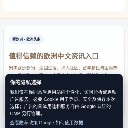
地铁口安排41辆爱心车辆驻点值守；考生及家长可通
过福州晚报公众号、福州微文明公众号、致电福州晚
报新闻热线和福建交通广播报名热线等方式预约送考
服务；同时开放5处出租汽车司机驿站，提供免费停
新欧洲 · 欧洲头条
车、休息及爱心物资服务。泉州成立高考爱心送考应
急指挥小组，将召集200辆车组建专属车队，采取“预
值得信赖的欧洲中文资讯入口
约为主、巡游为辅、定点保障”的服务模式，满足考生
聚焦欧洲新闻、法国生活、华人社区、留学移民与国际热
出行需求。厦门组织运输企业开展“爱心送考”活动，
点，提供及时、真实、实用的中文资讯，帮助海外华人快
遴选优秀驾驶员组建车队；考生可预约或招手搭乘专
你的隐私选择
速了解欧洲动态。
属爱心车辆，车辆配齐应急物资，护航考生赶考。宁
我们仅在你同意后启用站内个性化、访问分析或启动
contact@xinouzhou.com
德组织“爱心送考车队”，落实消毒通风措施，考生凭
广告服务。必要 Cookie 用于登录、安全及保存本次
服务支持、版权与合作：工作日优先处理站务、投稿与权
选择；广告的具体用途和服务商由 Google 认证的
准考证免费搭乘；提供招手即停、定点接送及电话预
利通知
CMP 另行管理。
约“一对一”送考服务；针对残疾及特殊考生提供预约
查看隐私政策
Google 如何使用数据
平台。平潭将组织86辆巡游车及200辆网约车参与运