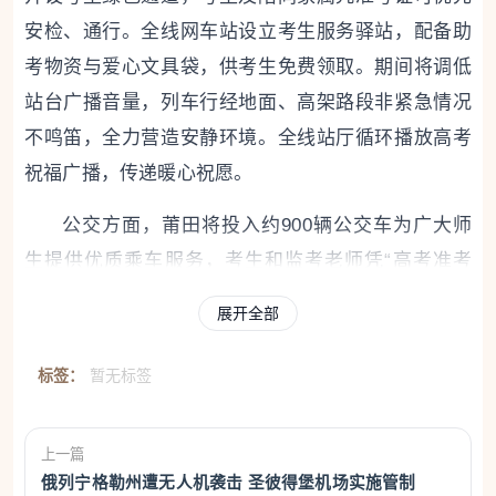
安检、通行。全线网车站设立考生服务驿站，配备助
考物资与爱心文具袋，供考生免费领取。期间将调低
站台广播音量，列车行经地面、高架路段非紧急情况
不鸣笛，全力营造安静环境。全线站厅循环播放高考
祝福广播，传递暖心祝愿。
公交方面，莆田将投入约900辆公交车为广大师
生提供优质乘车服务，考生和监考老师凭“高考准考
证”和“监考证”免费乘坐除高速快运专线以外的全市所
展开全部
有公交线路。泉州开通高考定制直达专线，保障考生
顺畅
赴考，并对考生实行凭准考证免费乘车政策。同
标签：
暂无标签
时，车上布置励志标语以及饮用水、防暑药品、雨具
等应急物资，并开放车厢为执勤人员提供临时休憩纳
上一篇
凉场地。厦门将做好32个考点周边154条公交线路的
俄列宁格勒州遭无人机袭击 圣彼得堡机场实施管制