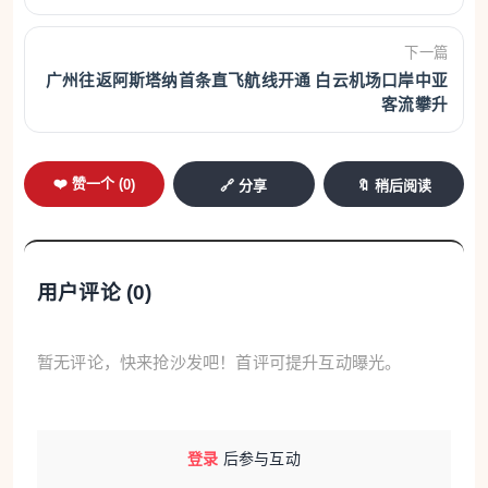
保障工作，在考前及考后时段视客流情况适时加密班
次密度。漳州组织23条途经考点公交线路、166辆公
下一篇
交车投入送考保障，为考生提供免费乘车服务。同
广州往返阿斯塔纳首条直飞航线开通 白云机场口岸中亚
客流攀升
时，在主城区8个考点设置爱心志愿服务站点，并配
备企业及机关志愿者，协同现场警力疏导交通。三明
❤️ 赞一个 (
0
)
将临时开通10条“爱心送考”公交专线、投入530辆公交
🔗 分享
🔖 稍后阅读
车，加密
途经
考点公交班次，考生可免费乘坐。宁德
加密考点周边及考生集中居住区域的公交班次，发班
用户评论 (
0
)
密度将提升30%以上；开通高考定制专线，为寄宿及
偏远地区考生提供“家门到校门”点对点免费接送服
务；所有考生可免费乘坐全市公交线路。
暂无评论，快来抢沙发吧！首评可提升互动曝光。
出租汽车方面，福州遴选1300余辆出租车、网约
车及优秀司机组建爱心送考车队，覆盖全部考点。采
登录
后参与互动
用定点驻点、应急保障等模式，在市区8个考点、5个