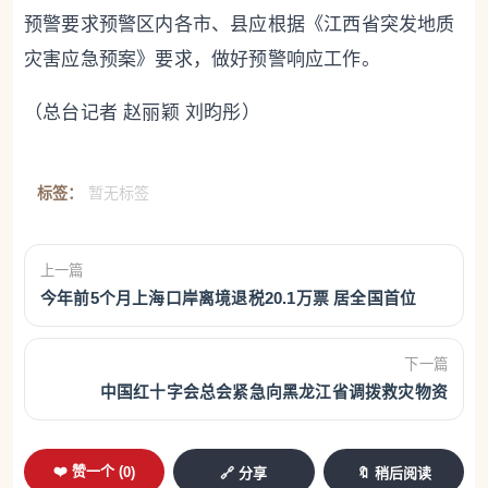
预警要求预警区内各市、县应根据《江西省突发地质
灾害应急预案》要求，做好预警响应工作。
（总台记者 赵丽颖 刘昀彤）
标签：
暂无标签
上一篇
今年前5个月上海口岸离境退税20.1万票 居全国首位
下一篇
中国红十字会总会紧急向黑龙江省调拨救灾物资
❤️ 赞一个 (
0
)
🔗 分享
🔖 稍后阅读