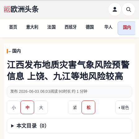
欧洲头条
首页
意大利
法国
西班牙
德国
华人
国内
国内
江西发布地质灾害气象风险预警
信息 上饶、九江等地风险较高
2026-06-03 06:03
90
约 1 分钟
小
中
大
紧
松
◐
暖色
本文目录（
0
）