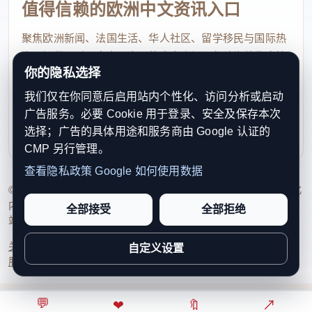
值得信赖的欧洲中文资讯入口
聚焦欧洲新闻、法国生活、华人社区、留学移民与国际热
点，提供及时、真实、实用的中文资讯，帮助海外华人快
你的隐私选择
速了解欧洲动态。
我们仅在你同意后启用站内个性化、访问分析或启动
contact@xinouzhou.com
广告服务。必要 Cookie 用于登录、安全及保存本次
服务支持、版权与合作：工作日优先处理站务、投稿与权
选择；广告的具体用途和服务商由 Google 认证的
利通知
CMP 另行管理。
查看隐私政策
Google 如何使用数据
© 2026 新欧洲·欧洲头条. All Rights Reserved. 本网站持续优化
内容透明度、联系方式与用户权利说明，以提升品牌信任感和
全部接受
全部拒绝
站点完整度。
关于我们
法律声明
编辑规范
日期归档
隐私政策
Cookie 设置
自定义设置
服务条款
联系我们
💬
⌂
◎
❤
↗
🔖
↗
○