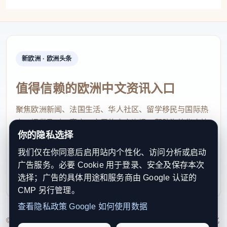
5.充足的水分
脱水会导致疲劳和注意力下降。考生每天应饮用
足量的水，避免喝含糖饮料和过量咖啡。
新欧洲 · 欧洲头条
6.确保饮食安全
值得信赖的欧洲中文资讯入口
高考期间天气炎热，食物容易腐坏。一些生冷食
聚焦欧洲新闻、法国生活、华人社区、留学移民与国际热
物有细菌，易引起食物中毒。考生应避免摄入生冷、
点，提供及时、真实、实用的中文资讯，帮助海外华人快
你的隐私选择
速了解欧洲动态。
油腻、辛辣食物，以免引起胃肠不适。
我们仅在你同意后启用站内个性化、访问分析或启动
contact@xinouzhou.com
此外，距离高考越近，家长越容易陷入“营养焦
广告服务。必要 Cookie 用于登录、安全及保存本次
服务支持、版权与合作：工作日优先处理站务、投稿与权
选择；广告的具体用途和服务商由 Google 认证的
虑”。有人每天炖补汤、吃海参，有人顿顿大鱼大肉，
利通知
CMP 另行管理。
认为这样能“补脑提神”。实际上，考生在备考期间应
查看隐私政策
Google 如何使用数据
尽量保持与平时一致的饮食习惯，不要突然改变饮食
© 2026 新欧洲·欧洲头条. All Rights Reserved. 本网站持续优化