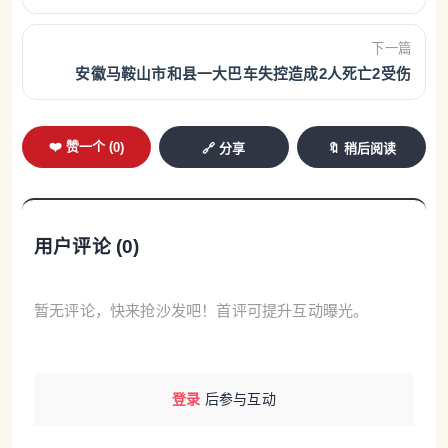
要，能提高认知能力和记忆力。考生可适当吃富含健
下一篇
康脂肪的食物，包括深海鱼（如三文鱼、鳕鱼），坚
安徽马鞍山市和县一大巴车失控造成2人死亡2受伤
果（如核桃、杏仁），亚麻籽油等，助力脑细胞发
育。
❤️ 赞一个 (
0
)
🔗 分享
🔖 稍后阅读
4.维生素和矿物质
B族维生素（B1、B6、B12等）有助于缓解压
用户评论 (
0
)
力，提高专注力。考生可从全谷物、瘦肉、绿叶蔬菜
中获取。
暂无评论，快来抢沙发吧！首评可提升互动曝光。
维生素C能增强免疫力，降低考试期间的生病风
险。考生可从柑橘、猕猴桃、草莓等水果中获取。
登录
后参与互动
钙、镁、锌有助于稳定情绪，改善睡眠质量。考
生可从牛奶、坚果、海鲜中获取。