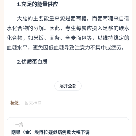
1.充足的能量供应
大脑的主要能量来源是葡萄糖，而葡萄糖来自碳
水化合物的分解。因此，考生每餐应摄入足够的碳水
化合物，如米饭、面条、全麦面包等，以维持稳定的
血糖水平，避免因低血糖导致注意力不集中或疲劳。
2.优质蛋白质
蛋白质是构成神经递质的重要成分，能帮助提高
记忆力和反应速度。考生应保证每天摄入适量的优质
展开全部
蛋白，如鸡蛋、牛奶、鱼、瘦肉、豆制品等，增加大
标签：
暂无标签
脑活力。
3.健康脂肪
上一篇
刚果（金）埃博拉疑似病例数大幅下调
Omega-3脂肪酸（如DHA）对大脑功能至关重