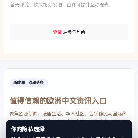
暂无评论，快来抢沙发吧！首评可提升互动曝光。
登录
后参与互动
新欧洲 · 欧洲头条
值得信赖的欧洲中文资讯入口
聚焦欧洲新闻、法国生活、华人社区、留学移民与国际热
点，提供及时、真实、实用的中文资讯，帮助海外华人快
你的隐私选择
速了解欧洲动态。