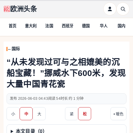
欧洲头条
首页
意大利
法国
西班牙
德国
华人
国内
国际
“从未发现过可与之相媲美的沉
船宝藏！”挪威水下600米，发现
大量中国青花瓷
2026-06-03 04:43
54
约 1 分钟
小
中
大
紧
松
◐
暖色
本文目录（
0
）