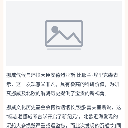
挪威气候与环境大臣安德烈亚斯·比耶兰·埃里克森表
示，这一发现意义非凡，具有极高的科研价值，为研
究挪威及北欧的航海历史提供了宝贵的新视角。
挪威文化历史基金会博物馆馆长尼娜·雷夫塞斯说，这
“标志着挪威考古学开启了新纪元”，北欧近海发现的
沉船大多损毁严重或遭盗捞，而此次发现的沉船“如同