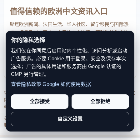
值得信赖的欧洲中文资讯入口
聚焦欧洲新闻、法国生活、华人社区、留学移民与国际热
点，提供及时、真实、实用的中文资讯，帮助海外华人快
你的隐私选择
速了解欧洲动态。
我们仅在你同意后启用站内个性化、访问分析或启动
contact@xinouzhou.com
广告服务。必要 Cookie 用于登录、安全及保存本次
服务支持、版权与合作：工作日优先处理站务、投稿与权
选择；广告的具体用途和服务商由 Google 认证的
利通知
CMP 另行管理。
查看隐私政策
Google 如何使用数据
© 2026 新欧洲·欧洲头条. All Rights Reserved. 本网站持续优化
内容透明度、联系方式与用户权利说明，以提升品牌信任感和
全部接受
全部拒绝
站点完整度。
关于我们
法律声明
编辑规范
日期归档
隐私政策
Cookie 设置
自定义设置
服务条款
联系我们