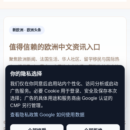
新欧洲 · 欧洲头条
值得信赖的欧洲中文资讯入口
聚焦欧洲新闻、法国生活、华人社区、留学移民与国际热
点，提供及时、真实、实用的中文资讯，帮助海外华人快
你的隐私选择
速了解欧洲动态。
我们仅在你同意后启用站内个性化、访问分析或启动
contact@xinouzhou.com
广告服务。必要 Cookie 用于登录、安全及保存本次
服务支持、版权与合作：工作日优先处理站务、投稿与权
选择；广告的具体用途和服务商由 Google 认证的
利通知
CMP 另行管理。
查看隐私政策
Google 如何使用数据
© 2026 新欧洲·欧洲头条. All Rights Reserved. 本网站持续优化
内容透明度、联系方式与用户权利说明，以提升品牌信任感和