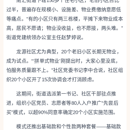
南汇街道下辖150多个住宅小区，老旧小区占比
过半，普遍存在规模小、设施差、物业费缴纳意愿低
等痛点。“有的小区只有两三栋楼，平摊下来物业成本
高，居民不愿请；物业没收益，也不愿接，两头难。”
街道党建统领办公室主任赵梦婷说。
龙源社区尤为典型，20个老旧小区长期无物业，
成为试点。“‘拼单式物业’刚提出时，大家心里没底，
怕服务质量跟不上。”社区党委书记李中合说，社区组
织20个小区开了15次协调会才打消顾虑。
这期间，街道选派第一书记、社区干部驻点推
进，组织小区党员、志愿者等80人入户推广“先尝后
买”模式，以超90%同意率确定20个小区实施范围。
模式还推出基础款和个性款两种套餐——基础款