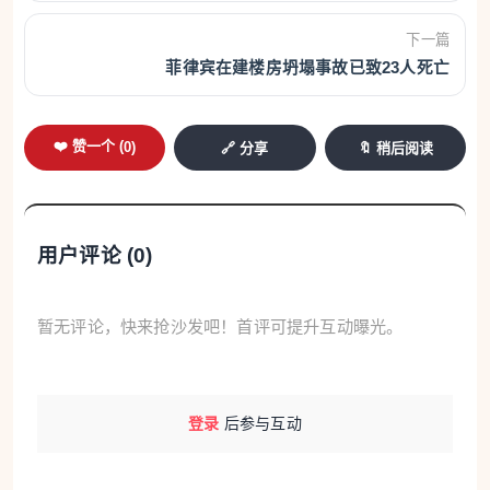
下一篇
菲律宾在建楼房坍塌事故已致23人死亡
❤️ 赞一个 (
0
)
🔗 分享
🔖 稍后阅读
用户评论 (
0
)
暂无评论，快来抢沙发吧！首评可提升互动曝光。
登录
后参与互动