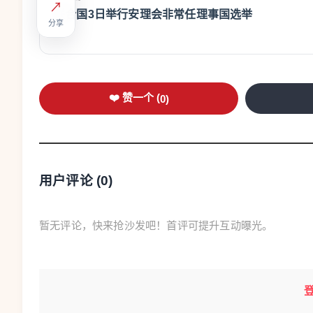
↗
联合国3日举行安理会非常任理事国选举
分享
❤️ 赞一个 (
0
)
用户评论 (
0
)
暂无评论，快来抢沙发吧！首评可提升互动曝光。