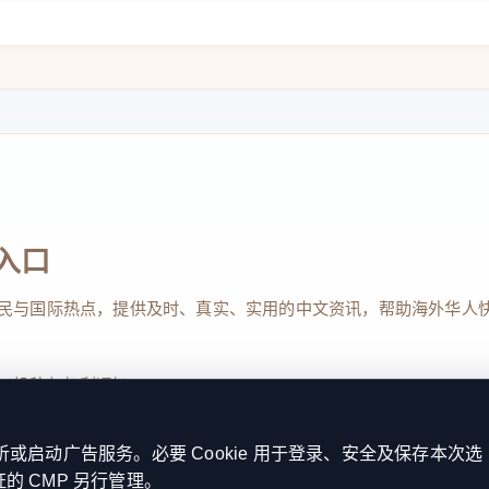
入口
民与国际热点，提供及时、真实、实用的中文资讯，帮助海外华人
、投稿与权利通知
启动广告服务。必要 Cookie 用于登录、安全及保存本次选
证的 CMP 另行管理。
Reserved. 本网站持续优化内容透明度、联系方式与用户权利说明，以提升