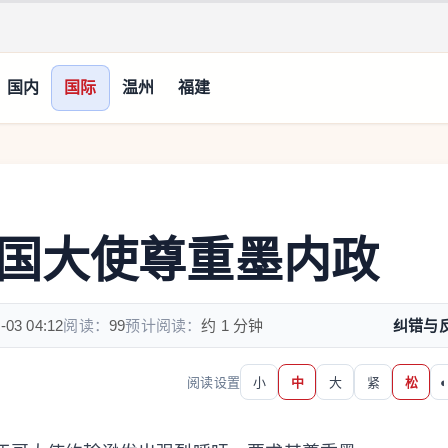
国内
国际
温州
福建
国大使尊重墨内政
-03 04:12
阅读：
99
预计阅读：
约 1 分钟
纠错与
阅读设置
小
中
大
紧
松
◐