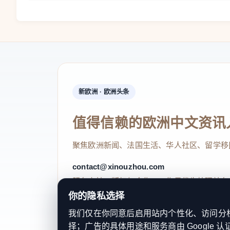
新欧洲 · 欧洲头条
值得信赖的欧洲中文资讯
聚焦欧洲新闻、法国生活、华人社区、留学移
contact@xinouzhou.com
服务支持、版权与合作：工作日优先处理站务
你的隐私选择
我们仅在你同意后启用站内个性化、访问分析或
择；广告的具体用途和服务商由 Google 认
© 2026 新欧洲·欧洲头条. All Rights 