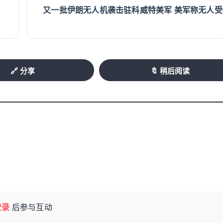
又一批伊朗无人机袭击驻科威特美军 美军称无人受
🔗 分享
🔖 稍后阅读
登录
后参与互动