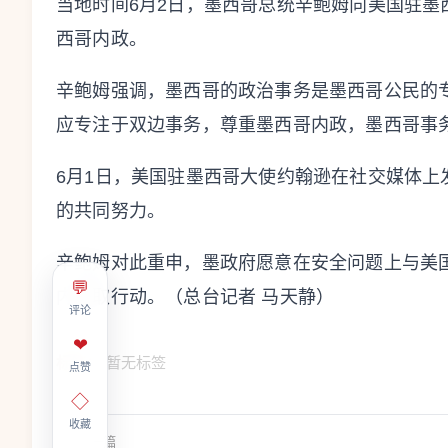
当地时间6月2日，墨西哥总统辛鲍姆向美国驻
西哥内政。
辛鲍姆强调，墨西哥的政治事务是墨西哥公民的
应专注于双边事务，尊重墨西哥内政，墨西哥事
6月1日，美国驻墨西哥大使约翰逊在社交媒体
的共同努力。
辛鲍姆对此重申，墨政府愿意在安全问题上与美
💬
内采取行动。（总台记者 马天静）
评论
❤
标签：
暂无标签
点赞
◇
收藏
上一篇