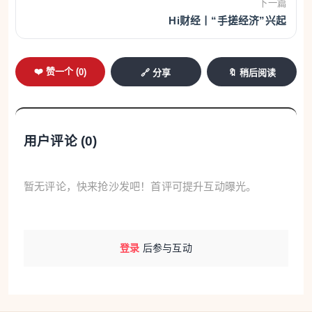
下一篇
Hi财经丨“手搓经济”兴起
❤️ 赞一个 (
0
)
🔗 分享
🔖 稍后阅读
用户评论 (
0
)
暂无评论，快来抢沙发吧！首评可提升互动曝光。
登录
后参与互动