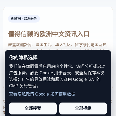
新欧洲 · 欧洲头条
值得信赖的欧洲中文资讯入口
聚焦欧洲新闻、法国生活、华人社区、留学移民与国际热
点，提供及时、真实、实用的中文资讯，帮助海外华人快
你的隐私选择
速了解欧洲动态。
我们仅在你同意后启用站内个性化、访问分析或启动
contact@xinouzhou.com
广告服务。必要 Cookie 用于登录、安全及保存本次
服务支持、版权与合作：工作日优先处理站务、投稿与权
选择；广告的具体用途和服务商由 Google 认证的
利通知
CMP 另行管理。
查看隐私政策
Google 如何使用数据
© 2026 新欧洲·欧洲头条. All Rights Reserved. 本网站持续优化
内容透明度、联系方式与用户权利说明，以提升品牌信任感和
全部接受
全部拒绝
站点完整度。