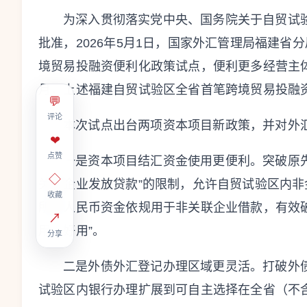
为深入贯彻落实党中央、国务院关于自贸试
批准，2026年5月1日，国家外汇管理局福建
境贸易投融资便利化政策试点，便利更多经营主
月，上述福建自贸试验区全省首笔跨境贸易投融
💬
评论
本次试点出台两项资本项目新政策，并对外
❤
点赞
一是资本项目结汇资金使用更便利。突破原
◇
关联企业发放贷款”的限制，允许自贸试验区内
收藏
所得人民币资金依规用于非关联企业借款，有效
↗
用、好用”。
分享
二是外债外汇登记办理区域更灵活。打破外
试验区内银行办理扩展到可自主选择在全省（不