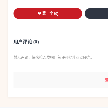
❤️ 赞一个 (
0
)
用户评论 (
0
)
暂无评论，快来抢沙发吧！首评可提升互动曝光。