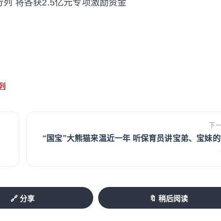
行列 将各获2.5亿元专项激励资金
列
下
“国宝”大熊猫来温近一年 听保育员讲宝弟、宝妹的
🔗 分享
🔖 稍后阅读