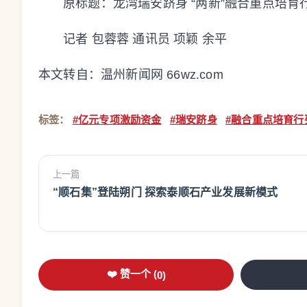
原标题：
龙湾瑞安跻身 “两新”融合重点培育
记者 包蓉蓉 通讯员 项颖 余平
本文转自：
温州新闻网 66wz.com
标签：
#亿元专项激励资金
#瑞安跻身
#融合重点培育行
上一篇
“顺石集”登陆朔门 探索泰顺石产业发展新模式
❤️ 赞一个 (
0
)