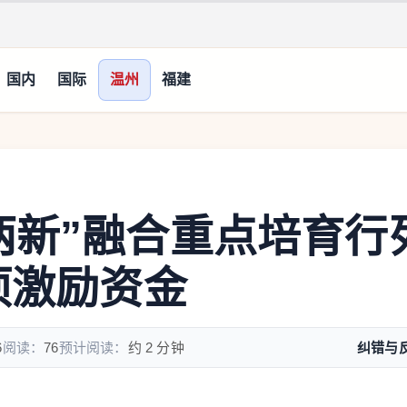
国内
国际
温州
福建
两新”融合重点培育行
项激励资金
6
阅读：
76
预计阅读：
约 2 分钟
纠错与